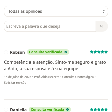
Pesquisar em opiniões
Robson
Consulta verificada
R
Competência e atenção. Sinto-me seguro e grato
a Aldo, à sua esposa e à sua equipe.
15 de julho de 2026
•
Prof. Aldo Bezerra
•
Consulta Odontológica
•
na opinião do utilizador Robson
Solicitar revisão
Daniella
Consulta verificada
D