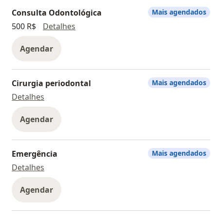
cuidadosa, realizará tratamento personalizado para
devolver saúde, autoestima e qualidade de vida.
Consulta Odontológica
Mais agendados
Agende sua consulta e transforme seu sorriso com
Consulta Odontológica
500 R$
Detalhes
Aldo Erika e seus Colaboradores.
Agendar
Cirurgia periodontal
Mais agendados
Cirurgia periodontal
Detalhes
Agendar
Emergência
Mais agendados
Emergência
Detalhes
Agendar