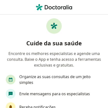
Men
Otorrinolaringologia • Recife, Pernambuco PE
Filtros
• 1
Convênio
Mapa
Clínicas de otorrinolaringologia em Recife
Cuide da sua saúde
Encontre os melhores especialistas e agende uma
Qual é o seu convênio?
consulta. Baixe o App e tenha acesso a ferramentas
Unimed
Bradesco Saúde
Sul América Saú
exclusivas e gratuitas.
Organize as suas consultas de um jeito
simples
Envie mensagens para os especialistas
Receba notificações