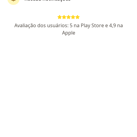
Hayat Medikal Klinik (Medicina
Integrativa)
Avaliação dos usuários: 5 na Play Store e 4,9 na
·
Mais
Otorrino, Dermatologista, Ginecologista
Apple
64 opiniões
Dr. Breno Coutinho: 6331
Rua Vicência 50, Recife
•
Mapa
Hayat Medikal Klinik (Medicina Integrativa)
Nenhum profissional neste centro médico tem consultas disponíveis
Mostrar perfil