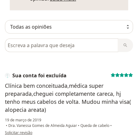
Pesquisar em opiniões
Sua conta foi excluída
Clínica bem conceituada,médica super
preparada,cheguei completamente careca, hj
tenho meus cabelos de volta. Mudou minha visa(
alopecia areata)
19 de março de 2019
•
Dra. Vanessa Gomes de Almeida Aguiar
•
Queda de cabelo
•
na opinião do utilizador Sua conta foi excluída
Solicitar revisão