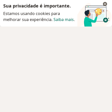
Sua privacidade é importante.
Estamos usando cookies para
melhorar sua experiência.
Saiba mais
.
Serviço
Privacidade e cookies
Privacidade para profissionais não cadastrados
Sobre nós
Contato
Vagas
Estamos contratando!
Termos e Condições
Imprensa
Lei da Igualdade Salarial
Pacientes
Especialistas
Clínicas e Hospitais