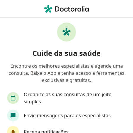
Men
Clínica De Dor • Brasília, Distrito Federal DF
Filtros
• 1
Convênio:
BRB Saúde
Clínicas de clínica de dor que aceitam o
Cuide da sua saúde
plano de saúde BRB Saúde em Brasília
Encontre os melhores especialistas e agende uma
consulta. Baixe o App e tenha acesso a ferramentas
exclusivas e gratuitas.
Organize as suas consultas de um jeito
simples
Clínica Saint Moritz - Medicina da Dor
Envie mensagens para os especialistas
·
Mais
Especialista em dor, Cardiologista, Nutrólogo
44 opiniões
Receba notificações