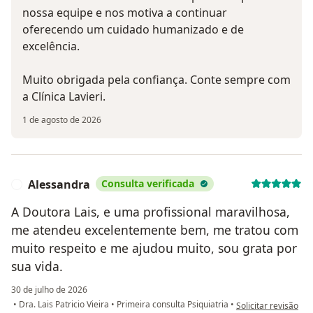
nossa equipe e nos motiva a continuar
oferecendo um cuidado humanizado e de
excelência.
Muito obrigada pela confiança. Conte sempre com
a Clínica Lavieri.
1 de agosto de 2026
Alessandra
Consulta verificada
A
A Doutora Lais, e uma profissional maravilhosa,
me atendeu excelentemente bem, me tratou com
muito respeito e me ajudou muito, sou grata por
sua vida.
30 de julho de 2026
na opinião do utili
•
Dra. Lais Patricio Vieira
•
Primeira consulta Psiquiatria
•
Solicitar revisão