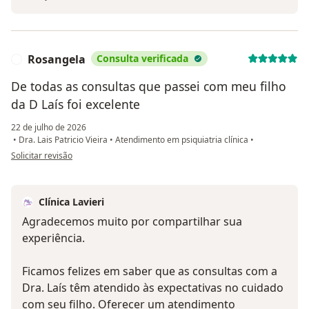
Rosangela
Consulta verificada
R
De todas as consultas que passei com meu filho
da D Laís foi excelente
22 de julho de 2026
•
Dra. Lais Patricio Vieira
•
Atendimento em psiquiatria clínica
•
na opinião do utilizador Rosangela
Solicitar revisão
Clínica Lavieri
Agradecemos muito por compartilhar sua
experiência.
Ficamos felizes em saber que as consultas com a
Dra. Laís têm atendido às expectativas no cuidado
com seu filho. Oferecer um atendimento