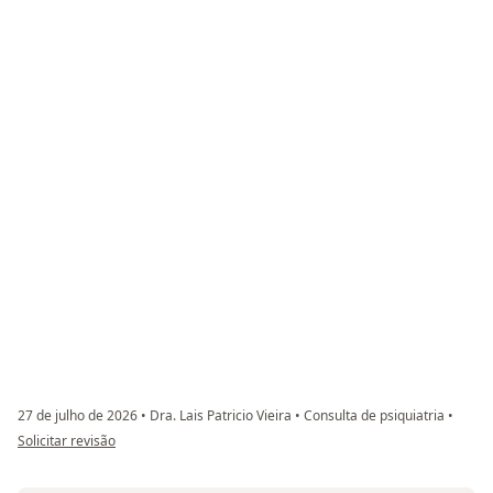
27 de julho de 2026
•
Dra. Lais Patricio Vieira
•
Consulta de psiquiatria
•
na opinião do utilizador Grazielly
Solicitar revisão