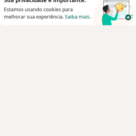
Sua privacidade é importante.
Estamos usando cookies para
melhorar sua experiência.
Saiba mais
.
Serviço
Agendar consulta
Privacidade e cookies
Privacidade para profissionais não cadastrados
Sobre nós
Contato
Vagas
Estamos contratando!
Termos e Condições
Imprensa
Lei da Igualdade Salarial
Pacientes
Especialistas
Clínicas e Hospitais
Planos de saúde