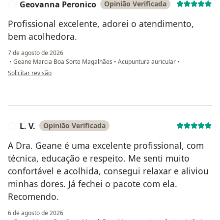
Geovanna Peronico
Opinião Verificada
G
Profissional excelente, adorei o atendimento,
bem acolhedora.
7 de agosto de 2026
•
Geane Marcia Boa Sorte Magalhães
•
Acupuntura auricular
•
na opinião do utilizador Geovanna Peronico
Solicitar revisão
L. V.
Opinião Verificada
L
A Dra. Geane é uma excelente profissional, com
técnica, educação e respeito. Me senti muito
confortável e acolhida, consegui relaxar e aliviou
minhas dores. Já fechei o pacote com ela.
Recomendo.
6 de agosto de 2026