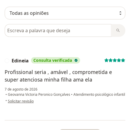
Pesquisar em opiniões
Edineia
Consulta verificada
E
Profissional seria , amável , comprometida e
super atenciosa minha filha ama ela
7 de agosto de 2026
•
Geovanna Victoria Peronico Gonçalves
•
Atendimento psicológico infantil
na opinião do utilizador Edineia
•
Solicitar revisão