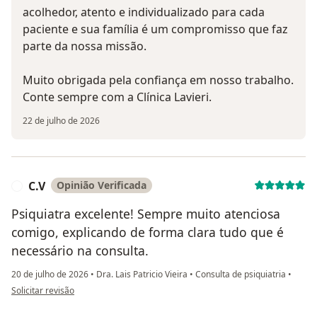
acolhedor, atento e individualizado para cada
paciente e sua família é um compromisso que faz
parte da nossa missão.
Muito obrigada pela confiança em nosso trabalho.
Conte sempre com a Clínica Lavieri.
22 de julho de 2026
C.V
Opinião Verificada
C
Psiquiatra excelente! Sempre muito atenciosa
comigo, explicando de forma clara tudo que é
necessário na consulta.
20 de julho de 2026
•
Dra. Lais Patricio Vieira
•
Consulta de psiquiatria
•
na opinião do utilizador C.V
Solicitar revisão