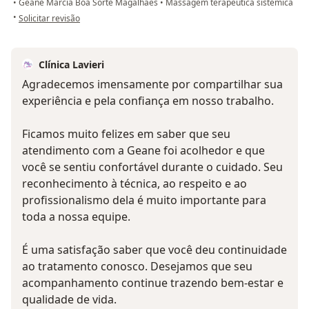
•
Geane Marcia Boa Sorte Magalhães
•
Massagem terapêutica sistêmica
na opinião do utilizador L. V.
•
Solicitar revisão
Clínica Lavieri
Agradecemos imensamente por compartilhar sua
experiência e pela confiança em nosso trabalho.
Ficamos muito felizes em saber que seu
atendimento com a Geane foi acolhedor e que
você se sentiu confortável durante o cuidado. Seu
reconhecimento à técnica, ao respeito e ao
profissionalismo dela é muito importante para
toda a nossa equipe.
É uma satisfação saber que você deu continuidade
ao tratamento conosco. Desejamos que seu
acompanhamento continue trazendo bem-estar e
qualidade de vida.