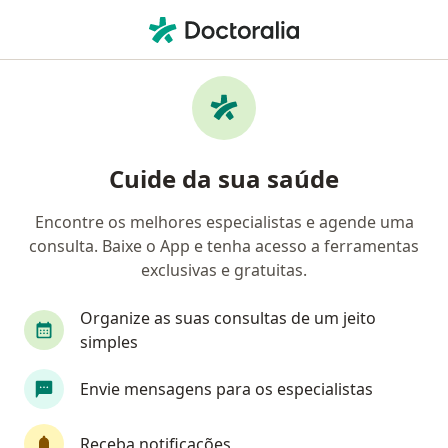
Men
Anedonia • Arujá, São Paulo SP
Filtros
• 1
Convênio
Mapa
Profissionais com experiência Anedonia,
Cuide da sua saúde
Arujá
Encontre os melhores especialistas e agende uma
consulta. Baixe o App e tenha acesso a ferramentas
Qual especialização você está procurando?
exclusivas e gratuitas.
Psiquiatra
Especialista em Medicina Física e R
Organize as suas consultas de um jeito
simples
Envie mensagens para os especialistas
Receba notificações