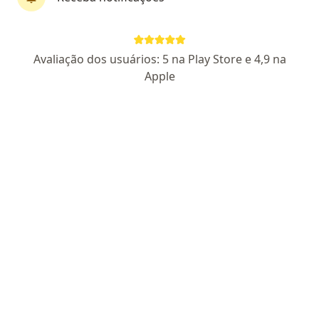
Dra. Lais Patricio Vieira
Avaliação dos usuários: 5 na Play Store e 4,9 na
·
Psiquiatra, Especialista em medicina física e reabilitação
Apple
Mais
90 opiniões
CRM SP 200392
- RQE não encontrado para (PSIQUIATRA)
-
RQE não encontrado para (ESPECIALISTA EM MEDICINA
FÍSICA E REABILITACAO)
Endereço
Teleconsulta
Rua Goiás, 136, Arujá
•
Mapa
Clínica Lavieri
Primeira consulta Psiquiatria
R$ 600
Esse especialista não oferece agendamento online para esse endereço.