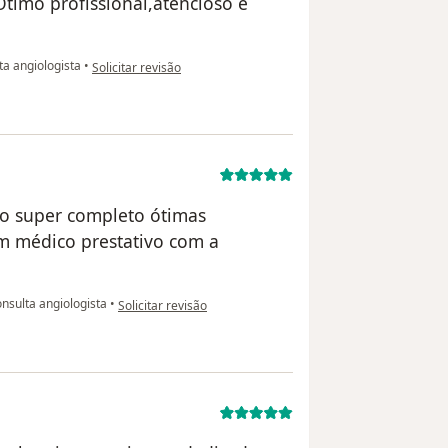
timo profissional,atencioso e
na opinião do utilizador Rosimeire e Reinaldo
a angiologista
•
Solicitar revisão
o super completo ótimas
um médico prestativo com a
na opinião do utilizador Érica Leme
nsulta angiologista
•
Solicitar revisão