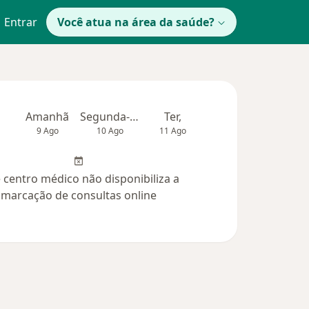
Entrar
Você atua na área da saúde?
Amanhã
Segunda-feira
Ter,
Qua
Qui,
9 Ago
10 Ago
11 Ago
12 Ago
13 Ag
 centro médico não disponibiliza a
marcação de consultas online