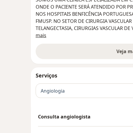
ONDE O PACIENTE SERÁ ATENDIDO POR PR
NOS HOSPITAIS BENFICÊNCIA PORTUGUESA 
FMUSP. NO SETOR DE CIRURGIA VASCULA
TELANGECTASIA, CIRURGIAS VASCULAR DE V
Sobre nós
ENDOVASULAR. NO SETOR DE GERIATRIA,
mais
PREVENTIVO E TERAPÊUTICO DE DOENÇAS
ENVELHECIMENTO.
Veja m
Serviços
Angiologia
Consulta angiologista