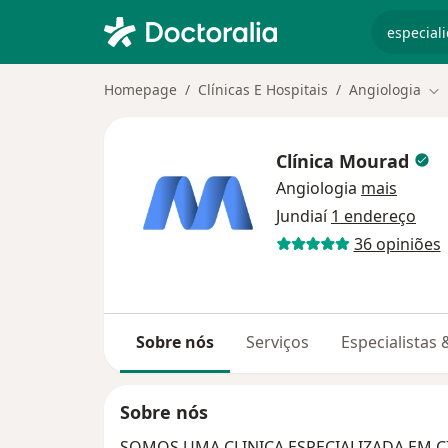
especiali
Homepage
Clínicas E Hospitais
Angiologia
Mu
Clínica Mourad
Angiologia
mais
Jundiaí
1 endereço
36 opiniões
Sobre nós
Serviços
Especialistas
Sobre nós
SOMOS UMA CLINICA ESPECIALIZADA EM CI