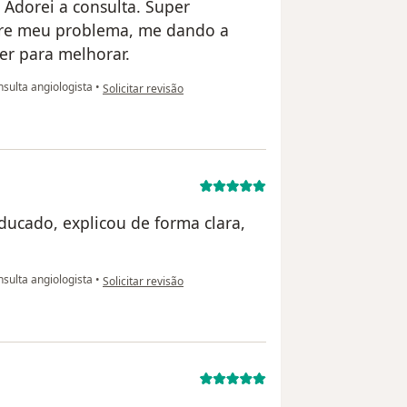
 Adorei a consulta. Super
bre meu problema, me dando a
er para melhorar.
na opinião do utilizador Samanta Araújo
sulta angiologista
•
Solicitar revisão
educado, explicou de forma clara,
na opinião do utilizador Paciente
sulta angiologista
•
Solicitar revisão