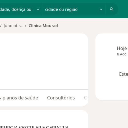
dade, doença ou nome
cidade ou região
Jundiaí
Clínica Mourad
dar de cidade
Mudar de cidade
Hoje
8 Ago
Este
 & planos de saúde
Consultórios
Opiniões
RURGIA VASCULAR E GERIATRIA,