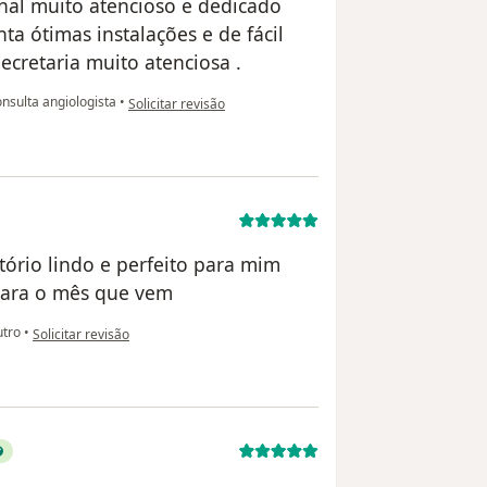
onal muito atencioso e dedicado
ta ótimas instalações e de fácil
ecretaria muito atenciosa .
na opinião do utilizador Miriã
nsulta angiologista
•
Solicitar revisão
ório lindo e perfeito para mim
 para o mês que vem
na opinião do utilizador Ana Carla
tro
•
Solicitar revisão