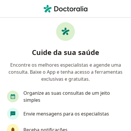
Men
Aneurisma • Jundiaí, São Paulo SP
Filtros
• 1
Convênio
Mapa
Profissionais com experiência Aneurisma,
Cuide da sua saúde
Jundiaí
Encontre os melhores especialistas e agende uma
consulta. Baixe o App e tenha acesso a ferramentas
Qual especialização você está procurando?
exclusivas e gratuitas.
Cirurgião vascular
Angiologista
Radiolog
Organize as suas consultas de um jeito
simples
Envie mensagens para os especialistas
Receba notificações