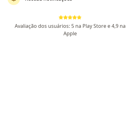
Dra. Priscila Mina Falsarella
Avaliação dos usuários: 5 na Play Store e 4,9 na
·
Mais
Cirurgiã vascular, Radiologista
Apple
35 opiniões
CRM SP 140498
- RQE Nº: 63724
- RQE não encontrado para
Radiologia
Endereço
Teleconsulta
Avenida 9 de Julho 3575 edificio maxime , sala 1901, 19 andar, Jundiaí
•
Mapa
clinica pereira
Consulta angiologia
Consultar valores
Esse especialista não oferece agendamento online para esse endereço.
Solicite um atendimento