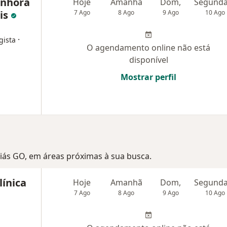
enhora
Hoje
Amanhã
Dom,
is
7 Ago
8 Ago
9 Ago
10 Ago
·
gista
O agendamento online não está
disponível
Mostrar perfil
Goiás GO, em áreas próximas à sua busca.
línica
Hoje
Amanhã
Dom,
7 Ago
8 Ago
9 Ago
10 Ago