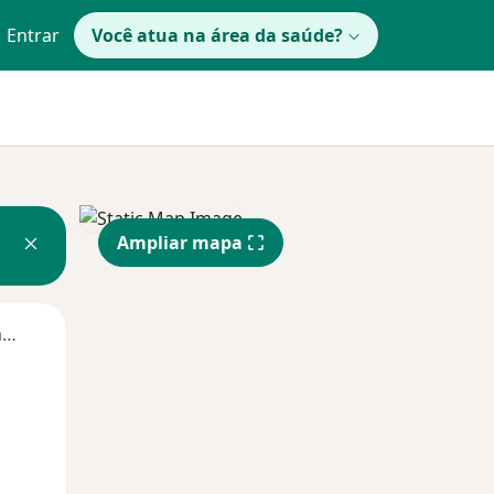
Entrar
Você atua na área da saúde?
Ampliar mapa
Segunda-feira
Ter,
Qua
Qui,
11 Ago
12 Ago
13 Ago