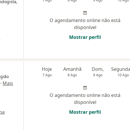
7 Ago
8 Ago
9 Ago
10 Ago
iologista,
O agendamento online não está
disponível
a
Mostrar perfil
Hoje
Amanhã
Dom,
7 Ago
8 Ago
9 Ago
10 Ago
rgião
·
Mais
O agendamento online não está
disponível
pa
Mostrar perfil