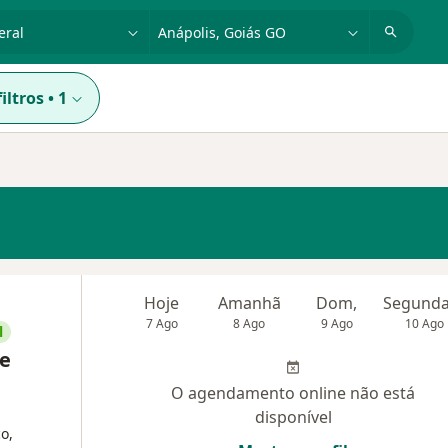
dade, doença ou nome
cidade ou região
iltros
•
1
Hoje
Amanhã
Dom,
7 Ago
8 Ago
9 Ago
10 Ago
l
 e
O agendamento online não está
disponível
o,