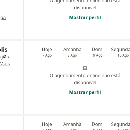
O agendamento online não está
disponível
pa
Mostrar perfil
lis
Hoje
Amanhã
Dom,
7 Ago
8 Ago
9 Ago
10 Ago
rgião
Mais
O agendamento online não está
disponível
Mostrar perfil
Hoje
Amanhã
Dom,