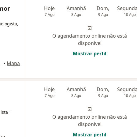
Amor
Hoje
Amanhã
Dom,
7 Ago
8 Ago
9 Ago
10 Ago
iologista,
O agendamento online não está
disponível
Mostrar perfil
, Anápolis
•
Mapa
Hoje
Amanhã
Dom,
7 Ago
8 Ago
9 Ago
10 Ago
·
ista
O agendamento online não está
disponível
Mostrar perfil