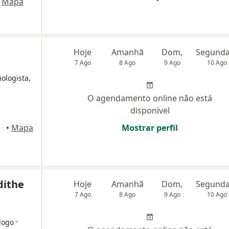
Mapa
Hoje
Amanhã
Dom,
7 Ago
8 Ago
9 Ago
10 Ago
iologista,
O agendamento online não está
disponível
•
Mapa
Mostrar perfil
dithe
Hoje
Amanhã
Dom,
7 Ago
8 Ago
9 Ago
10 Ago
·
logo