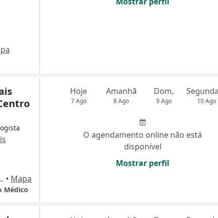
Mostrar perfil
pa
ais
Hoje
Amanhã
Dom,
Centro
7 Ago
8 Ago
9 Ago
10 Ago
logista
O agendamento online não está
is
disponível
Mostrar perfil
 Vila Jaiara - Jaiara Shopping, Anápolis
•
Mapa
ro Médico