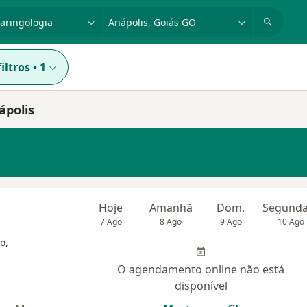
dade, doença ou nome
cidade ou região
iltros
•
1
ápolis
Hoje
Amanhã
Dom,
7 Ago
8 Ago
9 Ago
10 Ago
o,
O agendamento online não está
disponível