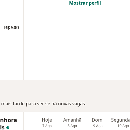
Mostrar perfil
R$ 500
mais tarde para ver se há novas vagas.
enhora
Hoje
Amanhã
Dom,
is
7 Ago
8 Ago
9 Ago
10 Ago