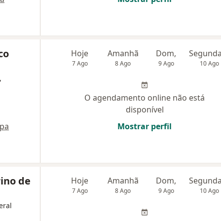
co
Hoje
Amanhã
Dom,
7 Ago
8 Ago
9 Ago
10 Ago
,
O agendamento online não está
disponível
pa
Mostrar perfil
rino de
Hoje
Amanhã
Dom,
7 Ago
8 Ago
9 Ago
10 Ago
eral