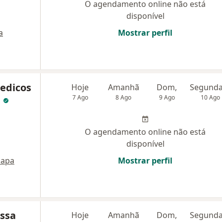
O agendamento online não está
disponível
a
Mostrar perfil
Medicos
Hoje
Amanhã
Dom,
C
7 Ago
8 Ago
9 Ago
10 Ago
O agendamento online não está
disponível
apa
Mostrar perfil
ssa
Hoje
Amanhã
Dom,