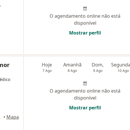
,
O agendamento online não está
disponível
Mostrar perfil
Amor
Hoje
Amanhã
Dom,
7 Ago
8 Ago
9 Ago
10 Ago
Médico
O agendamento online não está
disponível
Mostrar perfil
, Anápolis
•
Mapa