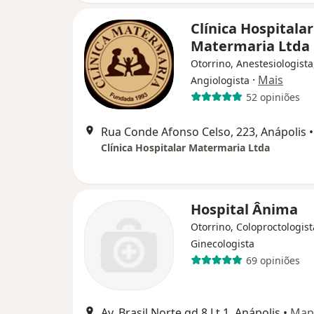
Clínica Hospitalar
Matermaria Ltda
Otorrino, Anestesiologista
·
Mais
Angiologista
52 opiniões
Rua Conde Afonso Celso, 223, Anápolis
•
Clínica Hospitalar Matermaria Ltda
Hospital Ânima
Otorrino, Coloproctologist
Ginecologista
69 opiniões
Av. Brasil Norte qd 8 Lt.1, Anápolis
•
Map