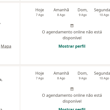
Hoje
Amanhã
Dom,
7 Ago
8 Ago
9 Ago
10 Ago
,
O agendamento online não está
disponível
Mapa
Mostrar perfil
Hoje
Amanhã
Dom,
7 Ago
8 Ago
9 Ago
10 Ago
a,
O agendamento online não está
disponível
a
Mostrar perfil