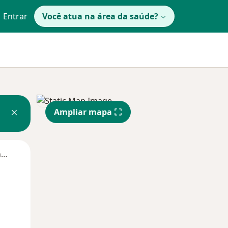
Entrar
Você atua na área da saúde?
Ampliar mapa
Segunda-feira
Ter,
Qua
Qui,
11 Ago
12 Ago
13 Ago