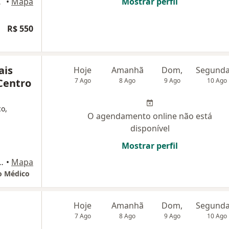
 Anápolis
•
Mapa
Mostrar perfil
R$ 550
ais
Hoje
Amanhã
Dom,
Centro
7 Ago
8 Ago
9 Ago
10 Ago
co,
O agendamento online não está
disponível
Mostrar perfil
 Vila Jaiara - Jaiara Shopping, Anápolis
•
Mapa
ro Médico
Hoje
Amanhã
Dom,
7 Ago
8 Ago
9 Ago
10 Ago