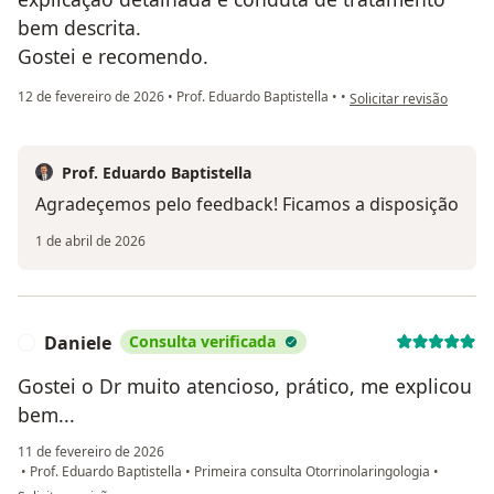
bem descrita.
Gostei e recomendo.
na opinião do utilizador
12 de fevereiro de 2026
•
Prof. Eduardo Baptistella
•
•
Solicitar revisão
Prof. Eduardo Baptistella
Agradeçemos pelo feedback! Ficamos a disposição
1 de abril de 2026
Daniele
Consulta verificada
D
Gostei o Dr muito atencioso, prático, me explicou
bem...
11 de fevereiro de 2026
•
Prof. Eduardo Baptistella
•
Primeira consulta Otorrinolaringologia
•
na opinião do utilizador Daniele