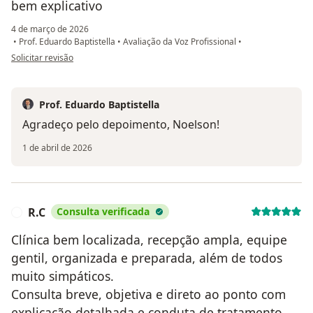
bem explicativo
4 de março de 2026
•
Prof. Eduardo Baptistella
•
Avaliação da Voz Profissional
•
na opinião do utilizador Noelson
Solicitar revisão
Prof. Eduardo Baptistella
Agradeço pelo depoimento, Noelson!
1 de abril de 2026
R.C
Consulta verificada
R
Clínica bem localizada, recepção ampla, equipe
gentil, organizada e preparada, além de todos
muito simpáticos.
Consulta breve, objetiva e direto ao ponto com
explicação detalhada e conduta de tratamento