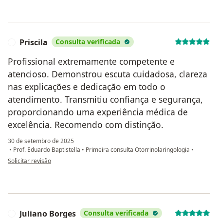
Priscila
Consulta verificada
P
Profissional extremamente competente e
atencioso. Demonstrou escuta cuidadosa, clareza
nas explicações e dedicação em todo o
atendimento. Transmitiu confiança e segurança,
proporcionando uma experiência médica de
excelência. Recomendo com distinção.
30 de setembro de 2025
•
Prof. Eduardo Baptistella
•
Primeira consulta Otorrinolaringologia
•
na opinião do utilizador Priscila
Solicitar revisão
Juliano Borges
Consulta verificada
J