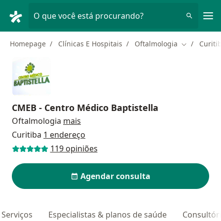
Men
O que você está procurando?
Homepage
Clínicas E Hospitais
Oftalmologia
Curiti
Mudar de c
CMEB - Centro Médico Baptistella
Oftalmologia
mais
Curitiba
1 endereço
119 opiniões
Agendar consulta
Serviços
Especialistas & planos de saúde
Consultór