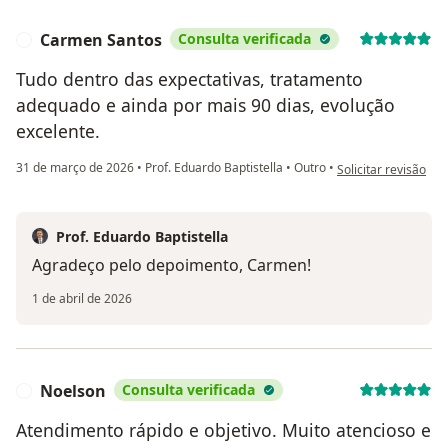
Carmen Santos
Consulta verificada
C
Tudo dentro das expectativas, tratamento
adequado e ainda por mais 90 dias, evolução
excelente.
na opinião do utili
31 de março de 2026
•
Prof. Eduardo Baptistella
•
Outro
•
Solicitar revisão
Prof. Eduardo Baptistella
Agradeço pelo depoimento, Carmen!
1 de abril de 2026
Noelson
Consulta verificada
N
Atendimento rápido e objetivo. Muito atencioso e