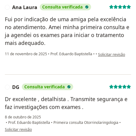
Ana Laura
Consulta verificada
A
Fui por indicação de uma amiga pela excelência
no atendimento. Amei minha primeira consulta e
ja agendei os exames para iniciar o tratamento
mais adequado.
na opinião do utilizad
11 de novembro de 2025
•
Prof. Eduardo Baptistella
•
•
Solicitar revisão
DG
Consulta verificada
D
Dr excelente , detalhista . Transmite segurança e
faz investigações com exames .
8 de outubro de 2025
•
Prof. Eduardo Baptistella
•
Primeira consulta Otorrinolaringologia
•
na opinião do utilizador DG
Solicitar revisão