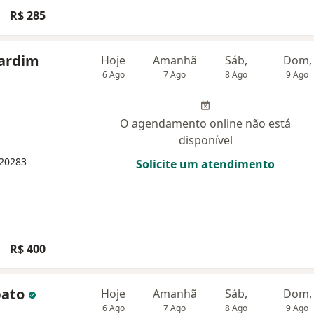
R$ 285
Gardim
Hoje
Amanhã
Sáb,
Dom,
6 Ago
7 Ago
8 Ago
9 Ago
O agendamento online não está
disponível
 20283
Solicite um atendimento
R$ 400
bato
Hoje
Amanhã
Sáb,
Dom,
6 Ago
7 Ago
8 Ago
9 Ago