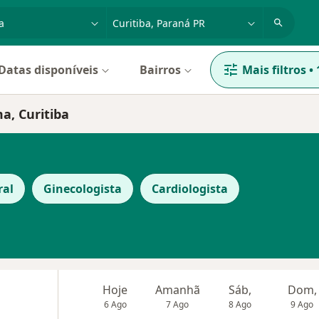
dade, doença ou nome
cidade ou região
Datas disponíveis
Bairros
Mais filtros
•
a, Curitiba
ral
Ginecologista
Cardiologista
Hoje
Amanhã
Sáb,
Dom,
6 Ago
7 Ago
8 Ago
9 Ago