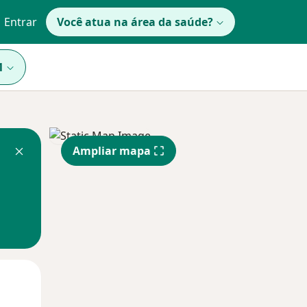
Entrar
Você atua na área da saúde?
1
Ampliar mapa
Segunda-feira
Ter,
Qua
10 Ago
11 Ago
12 Ago