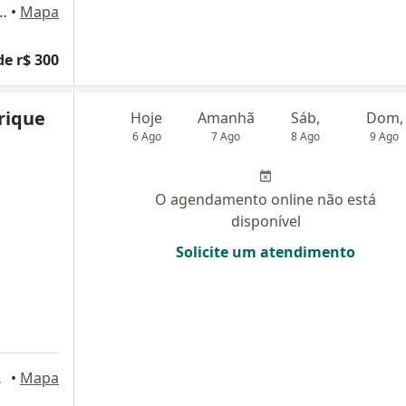
co - 63 - 1 andar - Centro, Curitiba
•
Mapa
de r$ 300
rique
Hoje
Amanhã
Sáb,
Dom,
6 Ago
7 Ago
8 Ago
9 Ago
O agendamento online não está
disponível
Solicite um atendimento
uritiba
•
Mapa