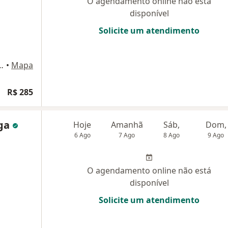
O agendamento online não está
disponível
Solicite um atendimento
ndar - Sala 53, São José Dos Pinhais
•
Mapa
R$ 285
nga
Hoje
Amanhã
Sáb,
Dom,
6 Ago
7 Ago
8 Ago
9 Ago
O agendamento online não está
disponível
Solicite um atendimento