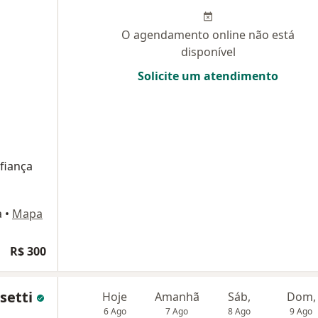
O agendamento online não está
disponível
Solicite um atendimento
fiança
a
•
Mapa
R$ 300
setti
Hoje
Amanhã
Sáb,
Dom,
6 Ago
7 Ago
8 Ago
9 Ago