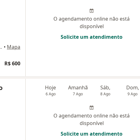
O agendamento online não está
disponível
Solicite um atendimento
ierrez, 826, Curitiba
•
Mapa
R$ 600
o
Hoje
Amanhã
Sáb,
Dom,
6 Ago
7 Ago
8 Ago
9 Ago
O agendamento online não está
disponível
Solicite um atendimento