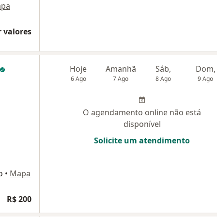
pa
 valores
Hoje
Amanhã
Sáb,
Dom,
6 Ago
7 Ago
8 Ago
9 Ago
O agendamento online não está
disponível
Solicite um atendimento
o
•
Mapa
R$ 200