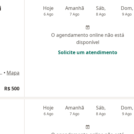
i
Hoje
Amanhã
Sáb,
Dom,
6 Ago
7 Ago
8 Ago
9 Ago
O agendamento online não está
disponível
Solicite um atendimento
eta, 860 - 7º andar, Curitiba
•
Mapa
R$ 500
Hoje
Amanhã
Sáb,
Dom,
6 Ago
7 Ago
8 Ago
9 Ago