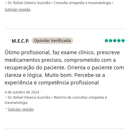
•
Dr. Rafael Silveira Gusmão
•
Consulta ortopedia e traumatologia
•
na opinião do utilizador Eliezer Paranhos Pereira
Solicitar revisão
M.E.C.P.
Opinião Verificada
M
Ótimo profissional, faz exame clínico, prescreve
medicamentos precisos, comprometido com a
recuperação do paciente. Orienta o paciente com
clareza e lógica. Muito bom. Percebe-se a
experiência e competência profissional
4 de outubro de 2024
•
Dr. Rafael Silveira Gusmão
•
Retorno de consultas ortopedia e
traumatologia
na opinião do utilizador M.E.C.P.
•
Solicitar revisão