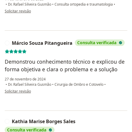
•
Dr. Rafael Silveira Gusmão
•
Consulta ortopedia e traumatologia
•
na opinião do utilizador Eliana Vieira
Solicitar revisão
Márcio Souza Pitangueira
Consulta verificada
M
Demonstrou conhecimento técnico e explicou de
forma objetiva e clara o problema e a solução
27 de novembro de 2024
•
Dr. Rafael Silveira Gusmão
•
Cirurgia de Ombro e Cotovelo
•
na opinião do utilizador Márcio Souza Pitangueira
Solicitar revisão
Kathia Marise Borges Sales
K
Consulta verificada