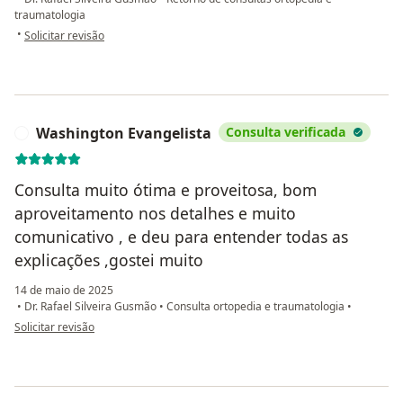
traumatologia
na opinião do utilizador Karla Lino
•
Solicitar revisão
Washington Evangelista
Consulta verificada
W
Consulta muito ótima e proveitosa, bom
aproveitamento nos detalhes e muito
comunicativo , e deu para entender todas as
explicações ,gostei muito
14 de maio de 2025
•
Dr. Rafael Silveira Gusmão
•
Consulta ortopedia e traumatologia
•
na opinião do utilizador Washington Evangelista
Solicitar revisão