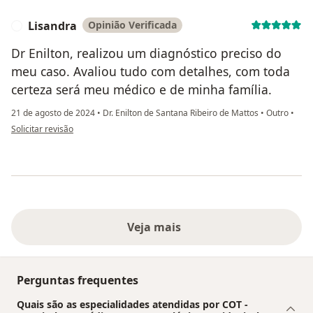
Lisandra
Opinião Verificada
L
Dr Enilton, realizou um diagnóstico preciso do
meu caso. Avaliou tudo com detalhes, com toda
certeza será meu médico e de minha família.
21 de agosto de 2024
•
Dr. Enilton de Santana Ribeiro de Mattos
•
Outro
•
na opinião do utilizador Lisandra
Solicitar revisão
Veja mais
Perguntas frequentes
Quais são as especialidades atendidas por COT -