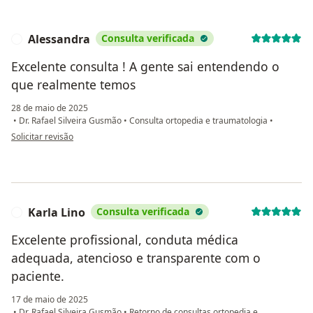
Alessandra
Consulta verificada
A
Excelente consulta ! A gente sai entendendo o
que realmente temos
28 de maio de 2025
•
Dr. Rafael Silveira Gusmão
•
Consulta ortopedia e traumatologia
•
na opinião do utilizador Alessandra
Solicitar revisão
Karla Lino
Consulta verificada
K
Excelente profissional, conduta médica
adequada, atencioso e transparente com o
paciente.
17 de maio de 2025
•
Dr. Rafael Silveira Gusmão
•
Retorno de consultas ortopedia e