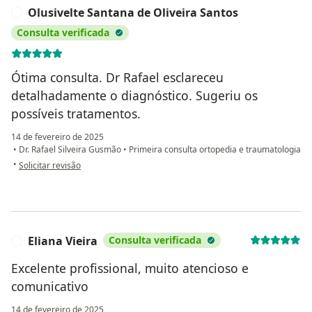
Olusivelte Santana de Oliveira Santos
O
Consulta verificada
Ótima consulta. Dr Rafael esclareceu
detalhadamente o diagnóstico. Sugeriu os
possíveis tratamentos.
14 de fevereiro de 2025
•
Dr. Rafael Silveira Gusmão
•
Primeira consulta ortopedia e traumatologia
na opinião do utilizador Olusivelte Santana de Oliveira Santos
•
Solicitar revisão
Eliana Vieira
Consulta verificada
E
Excelente profissional, muito atencioso e
comunicativo
14 de fevereiro de 2025