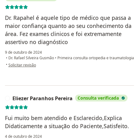
Dr. Rapahel é aquele tipo de médico que passa a
maior confiança quanto ao seu conhecimento da
área. Fez exames clinicos e foi extremamente
assertivo no diagnóstico
9 de outubro de 2024
•
Dr. Rafael Silveira Gusmão
•
Primeira consulta ortopedia e traumatologia
na opinião do utilizador Kathia Marise Borges Sales
•
Solicitar revisão
Eliezer Paranhos Pereira
Consulta verificada
E
Fui muito bem atendido e Esclarecido,Explica
Didaticamente a situação do Paciente,Satisfeito.
4 de outubro de 2024