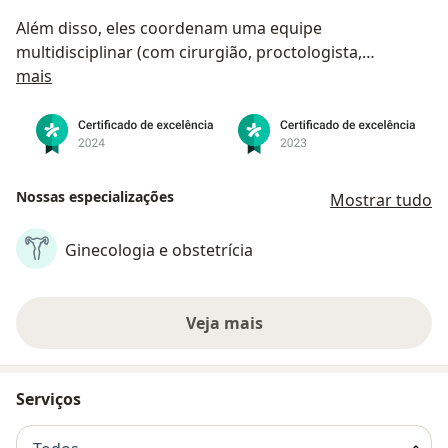
Além disso, eles coordenam uma equipe
multidisciplinar (com cirurgião, proctologista,
Sobre nós
urologista, nutricionista, psicólogo,
mais
endocrinoginecologista, acupunturista, especialista
em infertilidade, especialista em dor, sexóloga) que
trará segurança, confiança e acolhimento associados
ao que há de mais moderno, seguro e eficaz para o
que você precisa em relação à sua saúde contra a
Nossas especializações
Mostrar tudo
endometriose.
Ginecologia e obstetrícia
Veja mais
Serviços