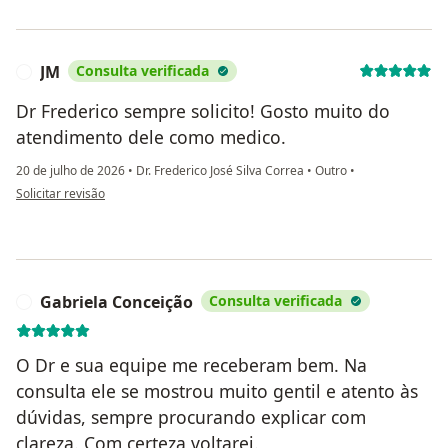
JM
Consulta verificada
J
Dr Frederico sempre solicito! Gosto muito do
atendimento dele como medico.
20 de julho de 2026
•
Dr. Frederico José Silva Correa
•
Outro
•
na opinião do utilizador JM
Solicitar revisão
Gabriela Conceição
Consulta verificada
G
O Dr e sua equipe me receberam bem. Na
consulta ele se mostrou muito gentil e atento às
dúvidas, sempre procurando explicar com
clareza. Com certeza voltarei.