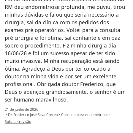
RM deu endometriose profunda, me ouviu, tirou
minhas dúvidas e falou que seria necessário a
cirurgia, sai da clínica com os pedidos dos
exames pré operatórios. Voltei para a consulta
pré cirurgia e foi ótima, saí confiante e em paz
sobre o procedimento. Fiz minha cirurgia dia
16/06/26 e foi um sucesso apesar de ter sido
muito invasiva. Minha recuperação está sendo
ótima. Agradeço à Deus por ter colocado a
doutor na minha vida e por ser um excelente
profissional. Obrigada doutor Frederico, que
Deus o abençoe grandiosamente, o senhor é um
ser humano maravilhoso.
21 de junho de 2026
•
Dr. Frederico José Silva Correa
•
Consulta para endometriose
•
na opinião do utilizador Iamanda de S Almeida
Solicitar revisão