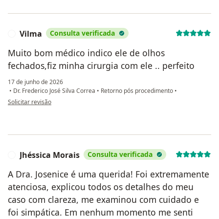
Vilma
Consulta verificada
V
Muito bom médico indico ele de olhos
fechados,fiz minha cirurgia com ele .. perfeito
17 de junho de 2026
•
Dr. Frederico José Silva Correa
•
Retorno pós procedimento
•
na opinião do utilizador Vilma
Solicitar revisão
Jhéssica Morais
Consulta verificada
J
A Dra. Josenice é uma querida! Foi extremamente
atenciosa, explicou todos os detalhes do meu
caso com clareza, me examinou com cuidado e
foi simpática. Em nenhum momento me senti