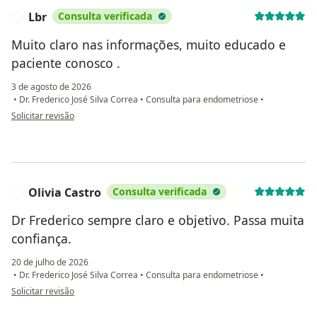
Lbr
Consulta verificada
L
Muito claro nas informações, muito educado e
paciente conosco .
3 de agosto de 2026
•
Dr. Frederico José Silva Correa
•
Consulta para endometriose
•
na opinião do utilizador Lbr
Solicitar revisão
Olivia Castro
Consulta verificada
O
Dr Frederico sempre claro e objetivo. Passa muita
confiança.
20 de julho de 2026
•
Dr. Frederico José Silva Correa
•
Consulta para endometriose
•
na opinião do utilizador Olivia Castro
Solicitar revisão