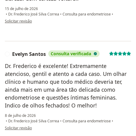
15 de julho de 2026
•
Dr. Frederico José Silva Correa
•
Consulta para endometriose
•
na opinião do utilizador Gabriela Conceição
Solicitar revisão
Evelyn Santos
Consulta verificada
E
Dr. Frederico é excelente! Extremamente
atencioso, gentil e atento a cada caso. Um olhar
clínico e humano que todo médico deveria ter,
ainda mais em uma área tão delicada como
endometriose e questões íntimas femininas.
Indico de olhos fechados! O melhor!
8 de julho de 2026
•
Dr. Frederico José Silva Correa
•
Consulta para endometriose
•
na opinião do utilizador Evelyn Santos
Solicitar revisão