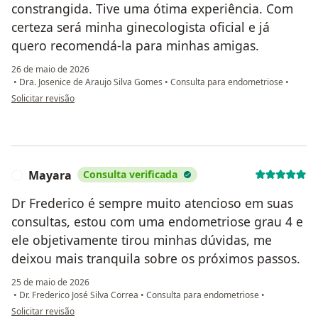
constrangida. Tive uma ótima experiência. Com
certeza será minha ginecologista oficial e já
quero recomendá-la para minhas amigas.
26 de maio de 2026
•
Dra. Josenice de Araujo Silva Gomes
•
Consulta para endometriose
•
na opinião do utilizador Jhéssica Morais
Solicitar revisão
Mayara
Consulta verificada
M
Dr Frederico é sempre muito atencioso em suas
consultas, estou com uma endometriose grau 4 e
ele objetivamente tirou minhas dúvidas, me
deixou mais tranquila sobre os próximos passos.
25 de maio de 2026
•
Dr. Frederico José Silva Correa
•
Consulta para endometriose
•
na opinião do utilizador Mayara
Solicitar revisão