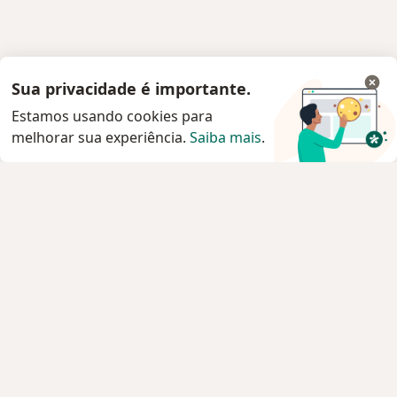
Sua privacidade é importante.
Estamos usando cookies para
melhorar sua experiência.
Saiba mais
.
Serviço
Agendar consulta
Privacidade e cookies
Privacidade para profissionais não cadastrados
Sobre nós
Contato
Vagas
Estamos contratando!
Termos e Condições
Imprensa
Lei da Igualdade Salarial