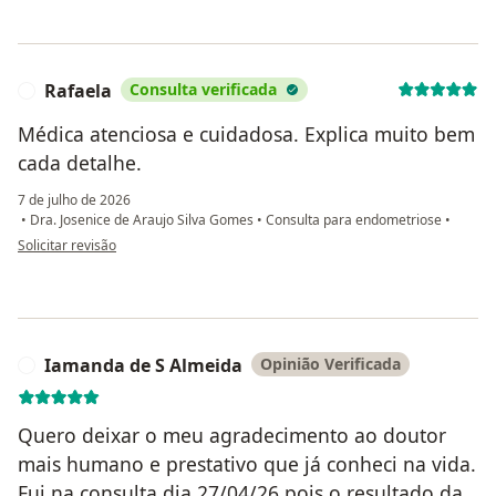
Rafaela
Consulta verificada
R
Médica atenciosa e cuidadosa. Explica muito bem
cada detalhe.
7 de julho de 2026
•
Dra. Josenice de Araujo Silva Gomes
•
Consulta para endometriose
•
na opinião do utilizador Rafaela
Solicitar revisão
Iamanda de S Almeida
Opinião Verificada
I
Quero deixar o meu agradecimento ao doutor
mais humano e prestativo que já conheci na vida.
Fui na consulta dia 27/04/26 pois o resultado da