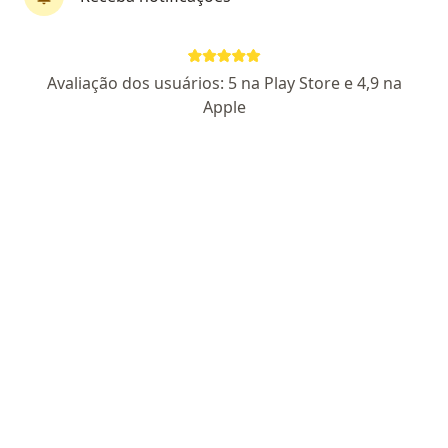
Dra. Valeria Cristina Montenegro B. Lins
Avaliação dos usuários: 5 na Play Store e 4,9 na
·
Mais
Ginecologista
Apple
277 opiniões
CRM: 24889 - DF
RQE Nº: 15827
Endereço
Teleconsulta
SGAS 614 614, Brasília
•
Mapa
INOA Instituto de Obstetrícia Avançada
Consulta ginecologia
R$ 650
Esse especialista não oferece agendamento online para esse endereço.
Solicite um atendimento