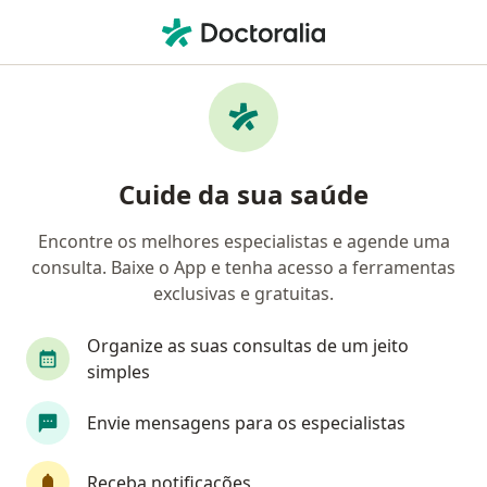
Men
Complicações Na Gravidez • Brasília, Distrito Federal DF
Filtros
• 1
Convênio
Mapa
Profissionais com experiência Complicações
Cuide da sua saúde
Na Gravidez, Brasília
Encontre os melhores especialistas e agende uma
consulta. Baixe o App e tenha acesso a ferramentas
Qual especialização você está procurando?
exclusivas e gratuitas.
Ginecologista
Pediatra
Médico clínico ger
Organize as suas consultas de um jeito
simples
Envie mensagens para os especialistas
Receba notificações