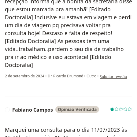
recepção informa que a bonita da secretaria disse
que estou marcada pra amanhã! [Editado
Doctoralia] Inclusive eu estava em viagem e perdi
um dia de viagem pq precisava voltar pra
consulta hoje! Descaso e falta de respeito!
[Editado Doctoralia] As pessoas tem uma
vida..trabalham..perdem o seu dia de trabalho
pra ir ao médico e isso acontece! [Editado
Doctoralia]
na opinião do utiliza
2 de setembro de 2024
•
Dr. Ricardo Drumond
•
Outro
•
Solicitar revisão
Fabiano Campos
Opinião Verificada
F
Marquei uma consulta para o dia 11/07/2023 às