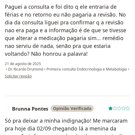
Paguei a consulta e foi dito q ele entraria de
férias e no retorno eu não pagaria a revisão. No
dia da consulta liguei pra confirmar q a revisão
nao era paga e a informação é de que se tivesse
que alterar a medicação pagaria sim... remédio
nao serviu de nada, senão pra que estaria
voltando? Não honrou a palavra!
21 de agosto de 2025
•
Dr. Ricardo Drumond
•
Primeira consulta Endocrinologia e Metabologia
•
na opinião do utilizador Marijane oliveira
Solicitar revisão
Brunna Pontes
Opinião Verificada
B
Só pra deixar a minha indignação! Me marcaram
pra hoje dia 02/09 chegando lá a menina da