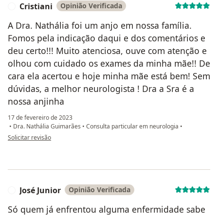
Cristiani
Opinião Verificada
C
A Dra. Nathália foi um anjo em nossa família.
Fomos pela indicação daqui e dos comentários e
deu certo!!! Muito atenciosa, ouve com atenção e
olhou com cuidado os exames da minha mãe!! De
cara ela acertou e hoje minha mãe está bem! Sem
dúvidas, a melhor neurologista ! Dra a Sra é a
nossa anjinha
17 de fevereiro de 2023
•
Dra. Nathália Guimarães
•
Consulta particular em neurologia
•
na opinião do utilizador Cristiani
Solicitar revisão
José Junior
Opinião Verificada
J
Só quem já enfrentou alguma enfermidade sabe