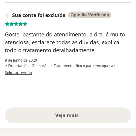
Sua conta foi excluída
Opinião Verificada
Gostei bastante do atendimento, a dra. é muito
atenciosa, esclarece todas as dúvidas, explica
todo o tratamento detalhadamente.
9 de junho de 2020
•
Dra. Nathália Guimarães
•
Tratamento clínico para enxaqueca
•
na opinião do utilizador Sua conta foi excluída
Solicitar revisão
Veja mais