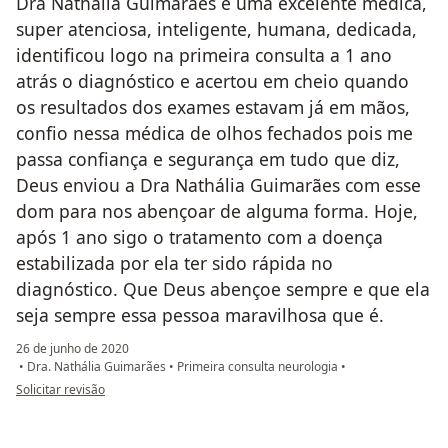
Dra Nathália Guimarães é uma excelente médica,
super atenciosa, inteligente, humana, dedicada,
identificou logo na primeira consulta a 1 ano
atrás o diagnóstico e acertou em cheio quando
os resultados dos exames estavam já em mãos,
confio nessa médica de olhos fechados pois me
passa confiança e segurança em tudo que diz,
Deus enviou a Dra Nathália Guimarães com esse
dom para nos abençoar de alguma forma. Hoje,
após 1 ano sigo o tratamento com a doença
estabilizada por ela ter sido rápida no
diagnóstico. Que Deus abençoe sempre e que ela
seja sempre essa pessoa maravilhosa que é.
26 de junho de 2020
•
Dra. Nathália Guimarães
•
Primeira consulta neurologia
•
na opinião do utilizador Ingrid Suisso
Solicitar revisão