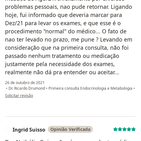
problemas pessoais, nao pude retornar. Ligando
hoje, fui informado que deveria marcar para
Dez/21 para levar os exames, e que esse é o
procedimento "normal" do médico... O fato de
nao ter levado no prazo, me pune ? Levando em
consideração que na primeira consulta, não foi
passado nenhum tratamento ou medicação
justamente pela necessidade dos exames,
realmente não dá pra entender ou aceitar...
26 de outubro de 2021
•
Dr. Ricardo Drumond
•
Primeira consulta Endocrinologia e Metabologia
•
na opinião do utilizador Sua conta foi excluída
Solicitar revisão
Ingrid Suisso
Opinião Verificada
I