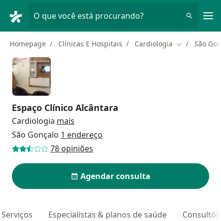
Men
O que você está procurando?
Homepage
Clínicas E Hospitais
Cardiologia
São Gon
Mudar de cid
Espaço Clínico Alcântara
Cardiologia
mais
São Gonçalo
1 endereço
78 opiniões
Agendar consulta
Serviços
Especialistas & planos de saúde
Consultór