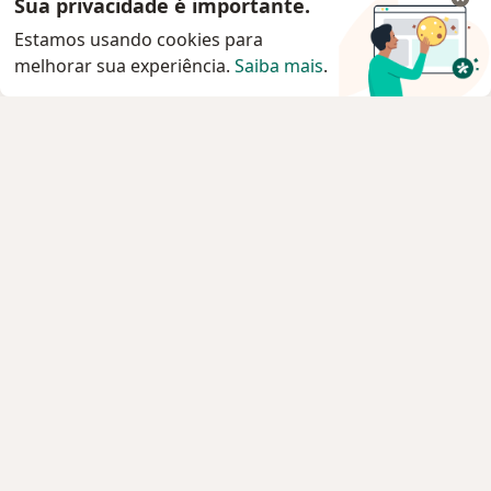
Sua privacidade é importante.
Estamos usando cookies para
melhorar sua experiência.
Saiba mais
.
Serviço
Privacidade e cookies
Privacidade para profissionais não cadastrados
Sobre nós
Contato
Vagas
Estamos contratando!
Termos e Condições
Imprensa
Lei da Igualdade Salarial
Pacientes
Especialistas
Clínicas e Hospitais
Planos de saúde