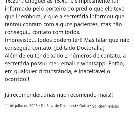
16:20h. Cheguei às 15:40, e simplesmente fui
informado pelo porteiro do prédio que ele teve
que ir embora, e que a secretária informou que
tentou contato com alguns pacientes, mas não
conseguiu contato com todos.
Imprevisto... todos podem ter!! Mas falar que não
conseguiu contato, [Editado Doctoralia]
Além de eu ter deixado 2 números de contato, a
secretária possui meu email e whatsapp. Então,
em qualquer circunstância, é inaceitável o
ocorrido!!
Já recomendei...mas não recomendo mais!!
na opinião do utilizador
11 de julho de 2023
•
Dr. Ricardo Drumond
•
Outro
•
Solicitar revisão