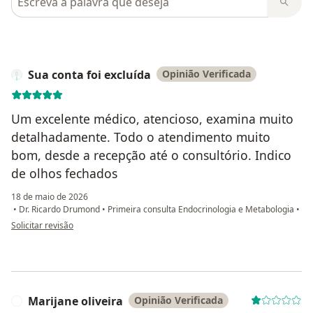
Sua conta foi excluída
Opinião Verificada
Um excelente médico, atencioso, examina muito
detalhadamente. Todo o atendimento muito
bom, desde a recepção até o consultório. Indico
de olhos fechados
18 de maio de 2026
•
Dr. Ricardo Drumond
•
Primeira consulta Endocrinologia e Metabologia
•
na opinião do utilizador Sua conta foi excluída
Solicitar revisão
Marijane oliveira
Opinião Verificada
M