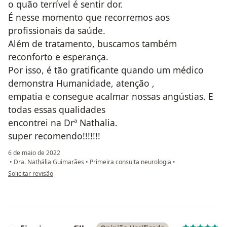
o quão terrível é sentir dor.
É nesse momento que recorremos aos
profissionais da saúde.
Além de tratamento, buscamos também
reconforto e esperança.
Por isso, é tão gratificante quando um médico
demonstra Humanidade, atenção ,
empatia e consegue acalmar nossas angústias. E
todas essas qualidades
encontrei na Drª Nathalia.
super recomendo!!!!!!!
6 de maio de 2022
•
Dra. Nathália Guimarães
•
Primeira consulta neurologia
•
na opinião do utilizador José Junior
Solicitar revisão