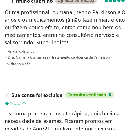
Firmino cruz filho
Opinião Verificada
F
Ótima profissional, humana , tenho Parkinson a 8
anos e os medicamentos já não fazem mais efeito
ou fazem pouco efeito, então combinou bem os
medicamentos, entrei no consultório nervoso e
sai sorrindo. Super indico!
3 de maio de 2022
•
Dra. Nathália Guimarães
•
Tratamento da doença de Parkinson
•
na opinião do utilizador Firmino cruz filho
Solicitar revisão
Sua conta foi excluída
Consulta verificada
Tive uma primeira consulta rápida, pois havia a
necessidade de exames. Ficaram prontos em
meados de Ago/21. Infelizmente por diversos