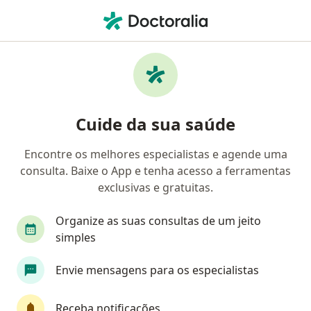
Men
Coronariopatia • São Gonçalo, Rio de Janeiro RJ
Filtros
• 1
Convênio
Mapa
Profissionais com experiência
Cuide da sua saúde
Coronariopatia, São Gonçalo
Encontre os melhores especialistas e agende uma
consulta. Baixe o App e tenha acesso a ferramentas
Qual especialização você está procurando?
exclusivas e gratuitas.
Cardiologista
Médico clínico geral
Angiol
Organize as suas consultas de um jeito
simples
Envie mensagens para os especialistas
Receba notificações