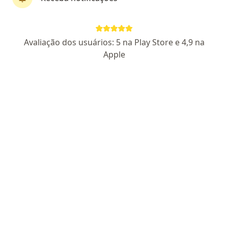
Dr. Marcus Vinicius Fonseca de Oliveira
Avaliação dos usuários: 5 na Play Store e 4,9 na
·
Mais
Pneumologista, Cardiologista
Apple
689 opiniões
CRM RJ 752924
RQE PARA AS ESPECIALIDADES NÃO
ENCONTRATO
Especialista em Cardiologia e Pneumologia
Universidade Federal Fluminense
Emagrecimento / vacinação
Pacientes fiéis
Endereço
Teleconsulta
Rua Dr Francisco Portela 1590, São Gonçalo
•
Mapa
Consultório particular