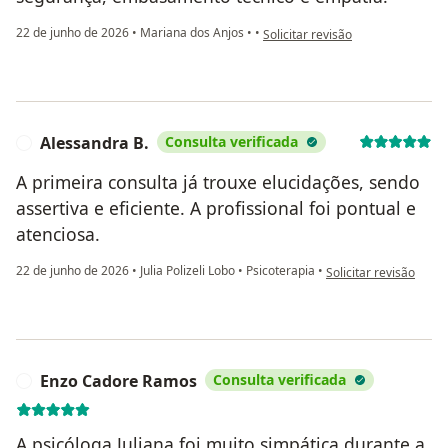
na opinião do utilizador Daniela A
22 de junho de 2026
•
Mariana dos Anjos
•
•
Solicitar revisão
Alessandra B.
Consulta verificada
A
A primeira consulta já trouxe elucidações, sendo
assertiva e eficiente. A profissional foi pontual e
atenciosa.
na opinião do utilizad
22 de junho de 2026
•
Julia Polizeli Lobo
•
Psicoterapia
•
Solicitar revisão
Enzo Cadore Ramos
Consulta verificada
E
A psicóloga Juliana foi muito simpática durante a