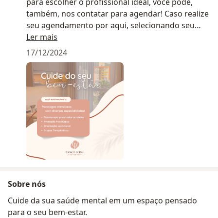
para escolher o profissional ideal, você pode,
também, nos contatar para agendar! Caso realize
seu agendamento por aqui, selecionando seu
horário, entraremos em contato logo após seu
Ler mais
agendamento para passar mais informações
17/12/2024
sobre a consulta e pagamento. Em caso de
dúvidas, estamos aqui por você!
Sobre nós
Cuide da sua saúde mental em um espaço pensado
para o seu bem-estar.