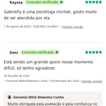
Rayssa
Consulta verificada
R
Gabrielly é uma psicóloga incrível, gosto muito
de ser atendida por ela
na opinião do utilizador Rayssa
1 de agosto de 2026
•
Gabrielly Carvalho
•
•
Solicitar revisão
Deni
Consulta verificada
D
Está sendo um grande apoio nesse momento
difícil, só tenho agradecer.
30 de julho de 2026
na opinião do utili
•
Giovania Mitie Maesima Cunha
•
Psicoterapia de Casal
•
Solicitar revisão
Giovania Mitie Maesima Cunha
Muito obrigada pela avaliação e pela confiança no