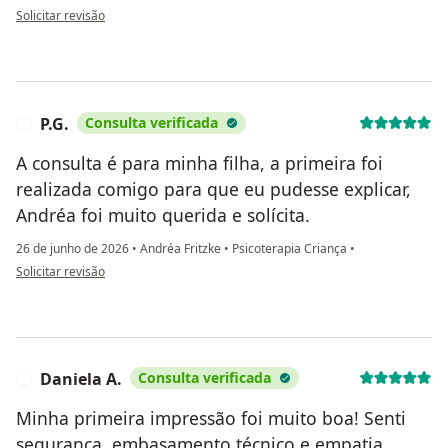
na opinião do utilizador L B
Solicitar revisão
P.G.
Consulta verificada
P
A consulta é para minha filha, a primeira foi
realizada comigo para que eu pudesse explicar,
Andréa foi muito querida e solícita.
26 de junho de 2026
•
Andréa Fritzke
•
Psicoterapia Criança
•
na opinião do utilizador P.G.
Solicitar revisão
Daniela A.
Consulta verificada
D
Minha primeira impressão foi muito boa! Senti
segurança, embasamento técnico e empatia.