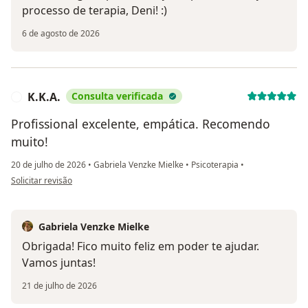
processo de terapia, Deni! :)
6 de agosto de 2026
K.K.A.
Consulta verificada
K
Profissional excelente, empática. Recomendo
muito!
20 de julho de 2026
•
Gabriela Venzke Mielke
•
Psicoterapia
•
na opinião do utilizador K.K.A.
Solicitar revisão
Gabriela Venzke Mielke
Obrigada! Fico muito feliz em poder te ajudar.
Vamos juntas!
21 de julho de 2026