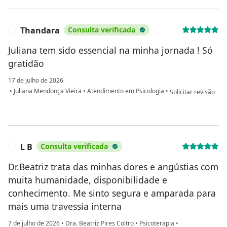
Thandara
Consulta verificada
T
Juliana tem sido essencial na minha jornada ! Só
gratidão
17 de julho de 2026
na opinião do utiliz
•
Juliana Mendonça Vieira
•
Atendimento em Psicologia
•
Solicitar revisão
L B
Consulta verificada
L
Dr.Beatriz trata das minhas dores e angústias com
muita humanidade, disponibilidade e
conhecimento. Me sinto segura e amparada para
mais uma travessia interna
7 de julho de 2026
•
Dra. Beatriz Pires Coltro
•
Psicoterapia
•