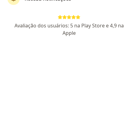
Pagamento online
Parcelamento disponível
Avaliação dos usuários: 5 na Play Store e 4,9 na
Dr. Eric Araujo
Apple
·
Mais
Médico clínico geral, Psiquiatra
6 opiniões
CRM SC 39817
RQE não encontrado (PSIQUIATRA)
Endereço
Teleconsulta
Rua Silvio Lopes Araújo 41, Florianópolis
•
Mapa
Teleconsulta - Florianópolis
Primeira consulta clínica médica
R$ 900
Esse especialista não oferece agendamento online para esse endereço.
Solicite um atendimento