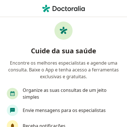
Men
Transtorno Depressivo • Florianópolis, Santa Catarina SC
Filtros
• 1
Convênio
Mapa
Profissionais com experiência Transtorno
Cuide da sua saúde
depressivo, Florianópolis
Encontre os melhores especialistas e agende uma
consulta. Baixe o App e tenha acesso a ferramentas
Qual especialização você está procurando?
exclusivas e gratuitas.
Psicólogo
Psicanalista
Psiquiatra
Méd
Organize as suas consultas de um jeito
simples
Envie mensagens para os especialistas
Receba notificações