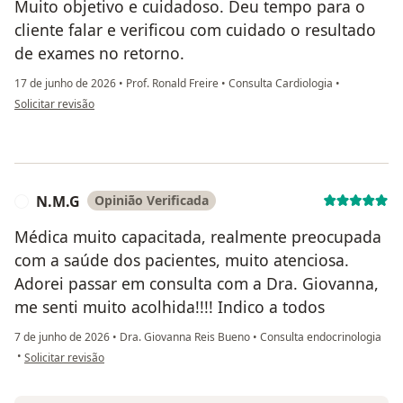
Muito objetivo e cuidadoso. Deu tempo para o
cliente falar e verificou com cuidado o resultado
de exames no retorno.
17 de junho de 2026
•
Prof. Ronald Freire
•
Consulta Cardiologia
•
na opinião do utilizador Val Camargo
Solicitar revisão
N.M.G
Opinião Verificada
N
Médica muito capacitada, realmente preocupada
com a saúde dos pacientes, muito atenciosa.
Adorei passar em consulta com a Dra. Giovanna,
me senti muito acolhida!!!! Indico a todos
7 de junho de 2026
•
Dra. Giovanna Reis Bueno
•
Consulta endocrinologia
na opinião do utilizador N.M.G
•
Solicitar revisão