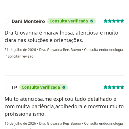
Dani Monteiro
Consulta verificada
D
Dra Giovanna é maravilhosa, atenciosa e muito
clara nas soluções e orientações.
31 de julho de 2026
•
Dra. Giovanna Reis Bueno
•
Consulta endocrinologia
na opinião do utilizador Dani Monteiro
•
Solicitar revisão
LP
Consulta verificada
L
Muito atenciosa,me explicou tudo detalhado e
com muita paciência,acolhedora e mostrou muito
profissionalismo.
16 de julho de 2026
•
Dra. Giovanna Reis Bueno
•
Consulta endocrinologia
na opinião do utilizador LP