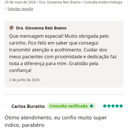
29 de maio de 2026
•
Dra. Giovanna Reis Bueno
•
Consulta endocrinologia
na opinião do utilizador L.C
•
Solicitar revisão
Dra. Giovanna Reis Bueno
Que mensagem especial! Muito obrigada pelo
carinho. Fico feliz em saber que consegui
transmitir atenção e acolhimento. Cuidar dos
meus pacientes com proximidade e dedicação faz
toda a diferença para mim. Gratidão pela
confiança!
2 de junho de 2026
Carlos Buratto
Consulta verificada
C
Ótimo atendimento, eu confio muito super
indico, parabéns