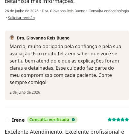
detalhista mas informações.
26 de junho de 2026
•
Dra. Giovanna Reis Bueno
•
Consulta endocrinologia
na opinião do utilizador Marcio Monteiro
•
Solicitar revisão
Dra. Giovanna Reis Bueno
Marcio, muito obrigada pela confiança e pela sua
avaliação! Fico muito feliz em saber que você se
sentiu bem atendido e que as explicações foram
claras e detalhadas. Esse cuidado faz parte do
meu compromisso com cada paciente. Conte
sempre comigo!
2 de julho de 2026
Irene
Consulta verificada
I
Excelente Atendimento. Excelente profissional e