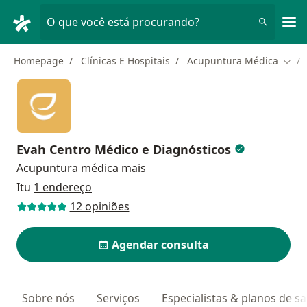
Men
O que você está procurando?
Homepage
Clínicas E Hospitais
Acupuntura Médica
Muda
Evah Centro Médico e Diagnósticos
Acupuntura médica
mais
Itu
1 endereço
12 opiniões
Agendar consulta
Sobre nós
Serviços
Especialistas & planos de s