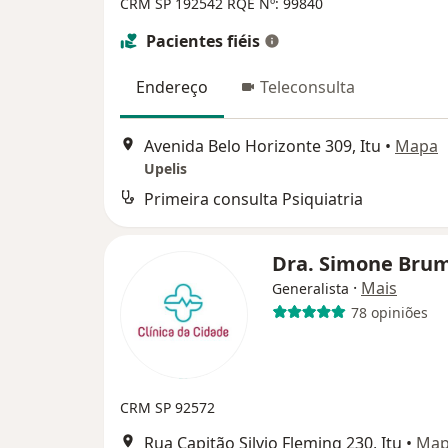
CRM SP 192542 RQE Nº: 99840
Pacientes fiéis
Endereço
Teleconsulta
Avenida Belo Horizonte 309, Itu
•
Mapa
Upelis
Primeira consulta Psiquiatria
Dra. Simone Bru
·
Mais
Generalista
78 opiniões
CRM SP 92572
Rua Capitão Silvio Fleming 230, Itu
•
Ma