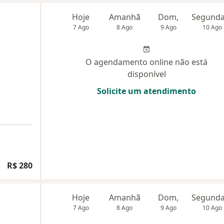
Hoje
Amanhã
Dom,
7 Ago
8 Ago
9 Ago
10 Ago
O agendamento online não está
disponível
Solicite um atendimento
R$ 280
Hoje
Amanhã
Dom,
7 Ago
8 Ago
9 Ago
10 Ago