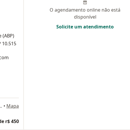
O agendamento online não está
disponível
Solicite um atendimento
e (ABP)
P 10.515
 com
ira Sampaio 50, S. 21A, Itu
•
Mapa
de r$ 450