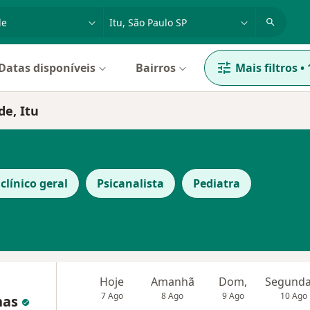
dade, doença ou nome
cidade ou região
Datas disponíveis
Bairros
Mais filtros
•
de, Itu
clínico geral
Psicanalista
Pediatra
Hoje
Amanhã
Dom,
7 Ago
8 Ago
9 Ago
10 Ago
nas