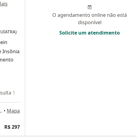
ais
O agendamento online não está
disponível
QUIATRA)
Solicite um atendimento
tein
 Insônia
amento
sulta 1
Teleconsulta 2
viano Pereira Mendes, 27, Itu
•
Mapa
R$ 297