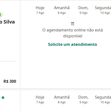
Hoje
Amanhã
Dom,
7 Ago
8 Ago
9 Ago
10 Ago
l
 Silva
O agendamento online não está
disponível
Solicite um atendimento
R$ 300
o
Hoje
Amanhã
Dom,
7 Ago
8 Ago
9 Ago
10 Ago