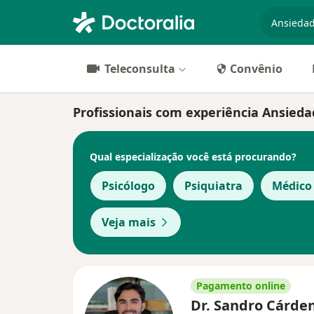
especiali
Teleconsulta
Convênio
Profissionais com experiência Ansieda
Qual especialização você está procurando?
Psicólogo
Psiquiatra
Médico 
Veja mais
Pagamento online
Dr. Sandro Cárde