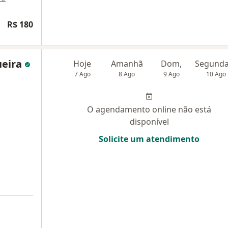
R$ 180
ueira
Hoje
Amanhã
Dom,
7 Ago
8 Ago
9 Ago
10 Ago
O agendamento online não está
disponível
Solicite um atendimento