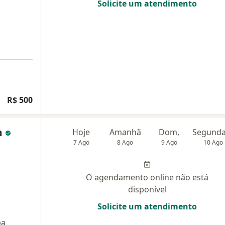
Solicite um atendimento
R$ 500
m
Hoje
Amanhã
Dom,
7 Ago
8 Ago
9 Ago
10 Ago
O agendamento online não está
disponível
Solicite um atendimento
pa