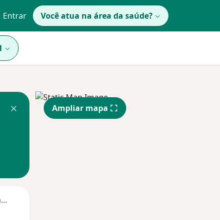
Entrar
Você atua na área da saúde?
1
Ampliar mapa
Segunda-feira
Ter,
Qua
Qui,
11 Ago
12 Ago
13 Ago