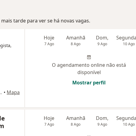
mais tarde para ver se há novas vagas.
Hoje
Amanhã
Dom,
7 Ago
8 Ago
9 Ago
10 Ago
gista,
O agendamento online não está
disponível
Mostrar perfil
Glória, 1861, Macaé
•
Mapa
de
Hoje
Amanhã
Dom,
em
7 Ago
8 Ago
9 Ago
10 Ago