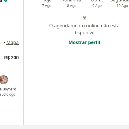
7 Ago
8 Ago
9 Ago
10 Ago
O agendamento online não está
disponível
 Goytacazes
•
Mapa
Mostrar perfil
R$ 200
a Boynard
audiólogo