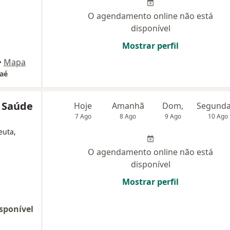
O agendamento online não está
disponível
Mostrar perfil
•
Mapa
caé
e Saúde
Hoje
Amanhã
Dom,
7 Ago
8 Ago
9 Ago
10 Ago
euta,
O agendamento online não está
disponível
Mostrar perfil
sponível