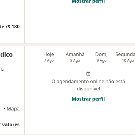
Mostrar perfil
de r$ 180
dico
Hoje
Amanhã
Dom,
7 Ago
8 Ago
9 Ago
10 Ago
ta,
O agendamento online não está
disponível
Mostrar perfil
•
Mapa
 valores