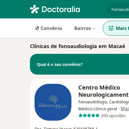
especiali
Convênio
Bairros
Mais f
Clínicas de fonoaudiologia em Macaé
Qual é o seu convênio?
Centro Médico
Neurologicamen
Fonoaudiólogo, Cardiologi
·
Mai
Médico clínico geral
200 opiniões
Dra. Tamara Inacio: 520108768-1