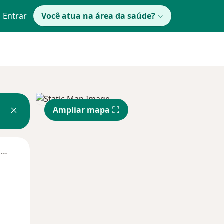
Entrar
Você atua na área da saúde?
Ampliar mapa
Segunda-feira
Ter,
Qua
Qui,
11 Ago
12 Ago
13 Ago