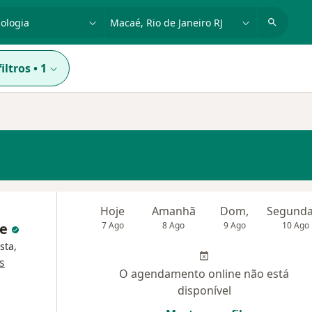
dade, doença ou nome
cidade ou região
iltros
•
1
Hoje
Amanhã
Dom,
te
7 Ago
8 Ago
9 Ago
10 Ago
sta,
s
O agendamento online não está
disponível