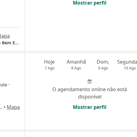
Mostrar perfil
apa
Humanamente Clínica de Psicologia Saúde e Bem Estar - Unidade Macaé
Hoje
Amanhã
Dom,
7 Ago
8 Ago
9 Ago
10 Ago
·
euta
O agendamento online não está
disponível
, 522, Centro, Macaé., Macaé
•
Mapa
Mostrar perfil