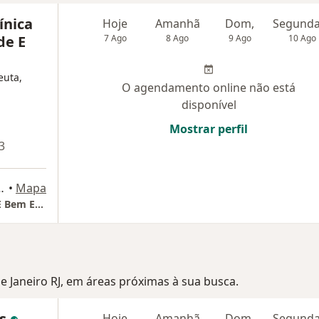
nica
Hoje
Amanhã
Dom,
de E
7 Ago
8 Ago
9 Ago
10 Ago
euta,
O agendamento online não está
disponível
Mostrar perfil
3
uadra 19, Rio Das Ostras
•
Mapa
Humanamente Clínica de Psicologia Saúde E Bem Estar
de Janeiro RJ, em áreas próximas à sua busca.
os
Hoje
Amanhã
Dom,