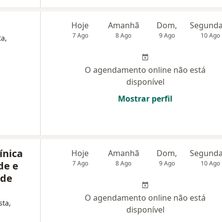
Hoje
Amanhã
Dom,
7 Ago
8 Ago
9 Ago
10 Ago
ta,
O agendamento online não está
disponível
Mostrar perfil
nica
Hoje
Amanhã
Dom,
de e
7 Ago
8 Ago
9 Ago
10 Ago
ade
O agendamento online não está
sta,
disponível