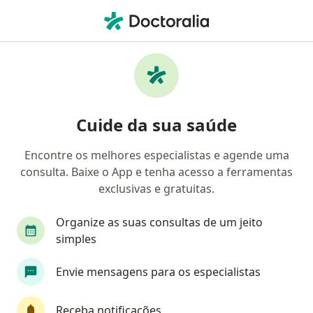
Men
Fonoaudiologia • Rio Das Ostras, Rio de Janeiro RJ
Filtros
• 1
Convênio
Mapa
Clínicas de fonoaudiologia em Rio Das
Cuide da sua saúde
Ostras
Encontre os melhores especialistas e agende uma
consulta. Baixe o App e tenha acesso a ferramentas
Qual é o seu convênio?
exclusivas e gratuitas.
Organize as suas consultas de um jeito
simples
Envie mensagens para os especialistas
Receba notificações