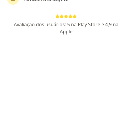
Centro Médico Neurologicamente
·
Mais
Fonoaudiólogo, Cardiologista, Médico clínico geral
200 opiniões
Avaliação dos usuários: 5 na Play Store e 4,9 na
Dra. Tamara Inacio: 520108768-1
Apple
Rua Macaé 1455, Rio Das Ostras
•
Mapa
Centro Médico Neurologicamente
Consulta Fonoaudiologia
a partir de r$ 180
Mostrar mais serviços
Nenhum profissional neste centro médico tem consultas disponíveis
Mostrar perfil