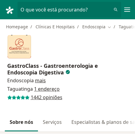
Men
O que você está procurando?
Homepage
Clínicas E Hospitais
Endoscopia
Taguati
Mudar de cid
GastroClass - Gastroenterologia e
Endoscopia Digestiva
Endoscopia
mais
Taguatinga
1 endereço
1442 opiniões
Sobre nós
Serviços
Especialistas & planos de s