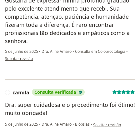
Gostaria de expressar minha profunda gratidão
pelo excelente atendimento que recebi. Sua
competência, atenção, paciência e humanidade
fizeram toda a diferença. É raro encontrar
profissionais tão dedicados e empáticos como a
senhora.
5 de junho de 2025
•
Dra. Aline Amaro
•
Consulta em Coloproctologia
•
na opinião do utilizador Cristiane Sousa Santos
Solicitar revisão
camila
Consulta verificada
C
Dra. super cuidadosa e o procedimento foi ótimo!
muito obrigada!
na opinião do utilizador ca
5 de junho de 2025
•
Dra. Aline Amaro
•
Biópsias
•
Solicitar revisão