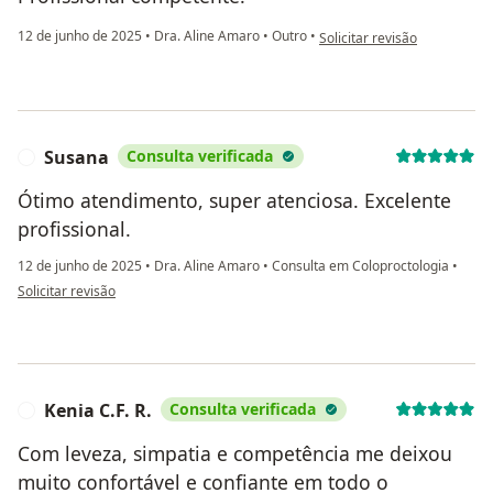
na opinião do utilizador Hel
12 de junho de 2025
•
Dra. Aline Amaro
•
Outro
•
Solicitar revisão
Susana
Consulta verificada
S
Ótimo atendimento, super atenciosa. Excelente
profissional.
12 de junho de 2025
•
Dra. Aline Amaro
•
Consulta em Coloproctologia
•
na opinião do utilizador Susana
Solicitar revisão
Kenia C.F. R.
Consulta verificada
K
Com leveza, simpatia e competência me deixou
muito confortável e confiante em todo o