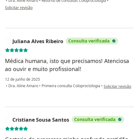
•
Dra. Aline Amaro
•
Retorno de consultas Coloproctologia
•
na opinião do utilizador Eva Aparecida da Silva Lima
Solicitar revisão
Juliana Alves Ribeiro
Consulta verificada
J
Médica humana, isto que precisamos! Atenciosa
ao ouvir e muito profissional!
12 de junho de 2025
na opinião do utiliza
•
Dra. Aline Amaro
•
Primeira consulta Coloproctologia
•
Solicitar revisão
Cristiane Sousa Santos
Consulta verificada
C