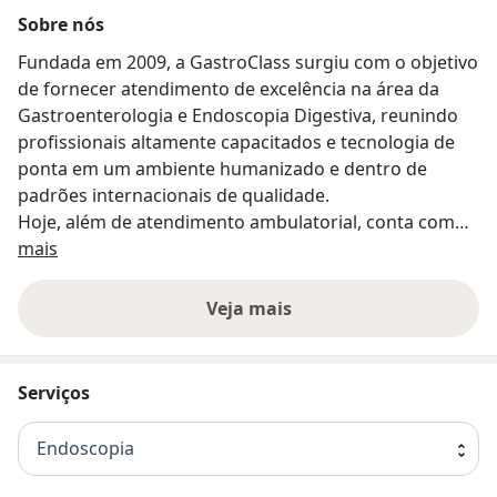
Sobre nós
Fundada em 2009, a GastroClass surgiu com o objetivo
de fornecer atendimento de excelência na área da
Gastroenterologia e Endoscopia Digestiva, reunindo
profissionais altamente capacitados e tecnologia de
ponta em um ambiente humanizado e dentro de
padrões internacionais de qualidade.
Hoje, além de atendimento ambulatorial, conta com
Sobre nós
duas salas de exames para realização de todos os
mais
procedimentos em endoscopia digestiva com conforto
e segurança.
Veja mais
Instalada no 8º andar, Torre B, do moderno Centro de
Excelência Anchieta, possui 100% do seu corpo clínico
com o Título de Especialista nas especialidades de
Serviços
Gastroenterologia e Endoscopia Digestiva.
Endoscopia