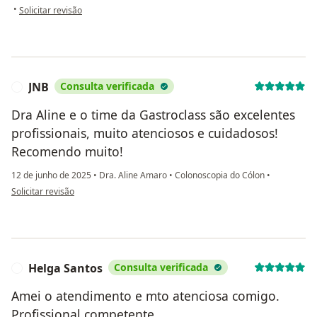
na opinião do utilizador Luiza Stefany
•
Solicitar revisão
JNB
Consulta verificada
J
Dra Aline e o time da Gastroclass são excelentes
profissionais, muito atenciosos e cuidadosos!
Recomendo muito!
12 de junho de 2025
•
Dra. Aline Amaro
•
Colonoscopia do Cólon
•
na opinião do utilizador JNB
Solicitar revisão
Helga Santos
Consulta verificada
H
Amei o atendimento e mto atenciosa comigo.
Profissional competente.