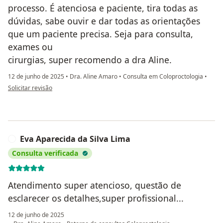
processo. É atenciosa e paciente, tira todas as
dúvidas, sabe ouvir e dar todas as orientações
que um paciente precisa. Seja para consulta,
exames ou
cirurgias, super recomendo a dra Aline.
12 de junho de 2025
•
Dra. Aline Amaro
•
Consulta em Coloproctologia
•
na opinião do utilizador Kenia C.F. R.
Solicitar revisão
Eva Aparecida da Silva Lima
E
Consulta verificada
Atendimento super atencioso, questão de
esclarecer os detalhes,super profissional...
12 de junho de 2025