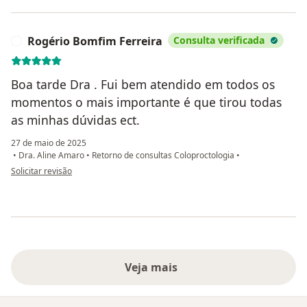
Rogério Bomfim Ferreira
Consulta verificada
R
Boa tarde Dra . Fui bem atendido em todos os
momentos o mais importante é que tirou todas
as minhas dúvidas ect.
27 de maio de 2025
•
Dra. Aline Amaro
•
Retorno de consultas Coloproctologia
•
na opinião do utilizador Rogério Bomfim Ferreira
Solicitar revisão
Veja mais