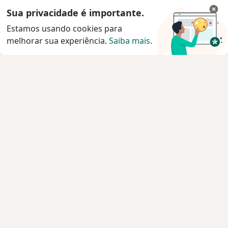
Sua privacidade é importante.
Estamos usando cookies para
melhorar sua experiência.
Saiba mais
.
Serviço
Privacidade e cookies
Privacidade para profissionais não cadastrados
Sobre nós
Contato
Vagas
Estamos contratando!
Termos e Condições
Imprensa
Lei da Igualdade Salarial
Pacientes
Especialistas
Clínicas e Hospitais