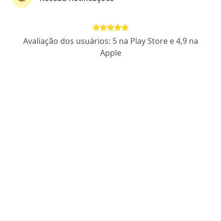
Dr. Elias Couto e Almeida Filho
Avaliação dos usuários: 5 na Play Store e 4,9 na
·
Mais
Coloproctologista
Apple
1077 opiniões
CRM 6523 DF - RQE 7044 - RQE 6933
CRM 204958 SP
Pacientes fiéis
Hospital Anchieta, Área Especial Nº 8/10 Setor C Norte Taguatinga - Torre A 8º Andar (salas 802/811) - Centro de Excelência, Taguatinga
•
Mapa
IAD - Instituto do Aparelho Digestivo de Brasília
Consulta em Coloproctologia
R$ 450
Esse especialista não oferece agendamento online para esse endereço.
Solicite um atendimento