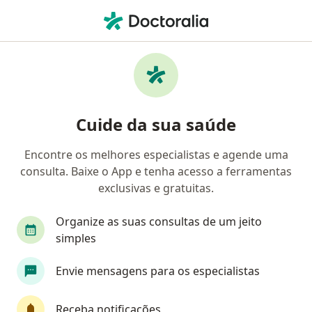
Men
Doença De Crohn • Taguatinga, Distrito Federal DF
Filtros
• 1
Convênio
Mapa
Profissionais com experiência Doença de
Cuide da sua saúde
Crohn, Taguatinga
Encontre os melhores especialistas e agende uma
consulta. Baixe o App e tenha acesso a ferramentas
Qual especialização você está procurando?
exclusivas e gratuitas.
Gastroenterologista
Coloproctologista
Ci
Organize as suas consultas de um jeito
simples
Envie mensagens para os especialistas
Receba notificações