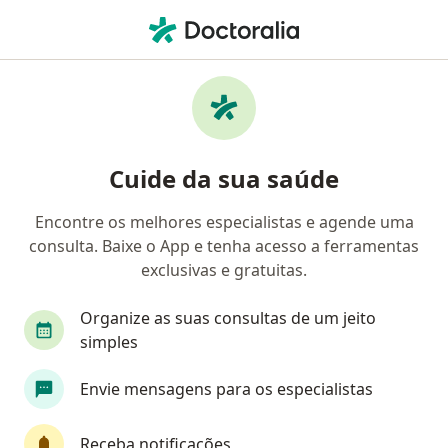
Men
Ginecologia E Obstetrícia • Araucária, Paraná PR
Filtros
• 1
Convênio
Mapa
Clínicas de ginecologia e obstetrícia em
Cuide da sua saúde
Araucária
Encontre os melhores especialistas e agende uma
consulta. Baixe o App e tenha acesso a ferramentas
Qual é o seu convênio?
exclusivas e gratuitas.
EMBRATEL
Ipê
Itaipu
Organize as suas consultas de um jeito
simples
Envie mensagens para os especialistas
Receba notificações