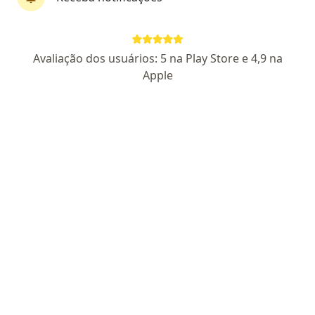
1940 opiniões
Alexandre Brandão Sé: CRM: 15796-DF
QMSW 6, Lote 11/12 - Maternidade Brasília - Consultórios Médicos Brasília Salas 8 e 9, Brasília
•
Mapa
Avaliação dos usuários: 5 na Play Store e 4,9 na
Instituto de Endometriose de Brasília
Apple
Aceita Saúde Caixa
Consulta cirurgia ginecológica
Mostrar mais serviços
Dr. Alexandre
Dr. Kelvin Warley
Brandao Sé
Pereira Silva
Ginecologista
Ginecologista
Nenhum profissional neste centro médico tem consultas disponíveis
Mostrar perfil