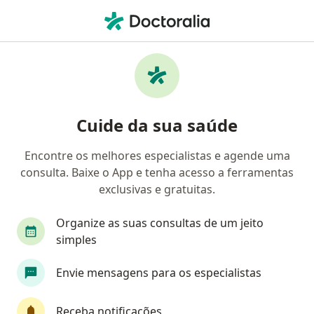
Men
Ginecologia E Obstetrícia • Brasília, Distrito Federal DF
Filtros
• 1
Convênio:
Saúde Caixa
Clínicas de ginecologia e obstetrícia que
Cuide da sua saúde
aceitam o plano de saúde Saúde Caixa em
Brasília
Encontre os melhores especialistas e agende uma
consulta. Baixe o App e tenha acesso a ferramentas
exclusivas e gratuitas.
Organize as suas consultas de um jeito
simples
Envie mensagens para os especialistas
Instituto de Endometriose de Brasília
Ginecologista
Receba notificações