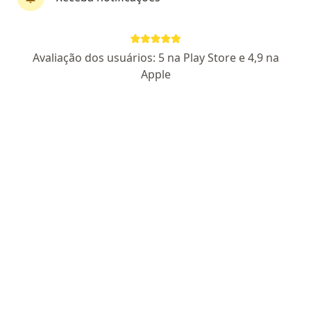
FemmeSpes Clínica de Saúde da Mulher
·
Mais
Ginecologista, Angiologista, Cirurgião vascular
185 opiniões
Avaliação dos usuários: 5 na Play Store e 4,9 na
Rua Cândido Cardoso Miranda 411, Betim
•
Mapa
Apple
FemmeSpes Clínica de Saúde da Mulher
Consulta Ginecologia e Obstetrícia
R$ 400
Mostrar mais serviços
Dra. Raquel Laís De
Lima Gontijo
Ginecologista
Nenhum profissional neste centro médico tem consultas disponíveis
Mostrar perfil