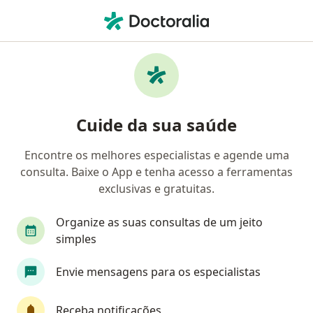
Men
Ginecologia E Obstetrícia • Igarapé, Minas Gerais MG
Filtros
• 1
Convênio
Mapa
Clínicas de ginecologia e obstetrícia em
Cuide da sua saúde
Igarapé
Encontre os melhores especialistas e agende uma
consulta. Baixe o App e tenha acesso a ferramentas
Qual é o seu convênio?
exclusivas e gratuitas.
Organize as suas consultas de um jeito
simples
Envie mensagens para os especialistas
Receba notificações