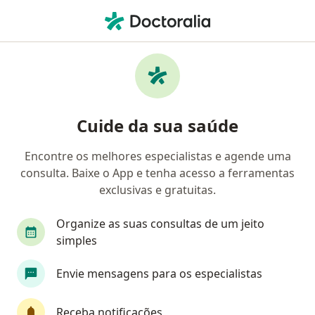
Men
Ginecologia E Obstetrícia • Ponta Grossa, Paraná PR
Filtros
• 1
Convênio
Mapa
Clínicas de ginecologia e obstetrícia em
Cuide da sua saúde
Ponta Grossa
Encontre os melhores especialistas e agende uma
consulta. Baixe o App e tenha acesso a ferramentas
Qual é o seu convênio?
exclusivas e gratuitas.
Organize as suas consultas de um jeito
simples
Envie mensagens para os especialistas
Receba notificações