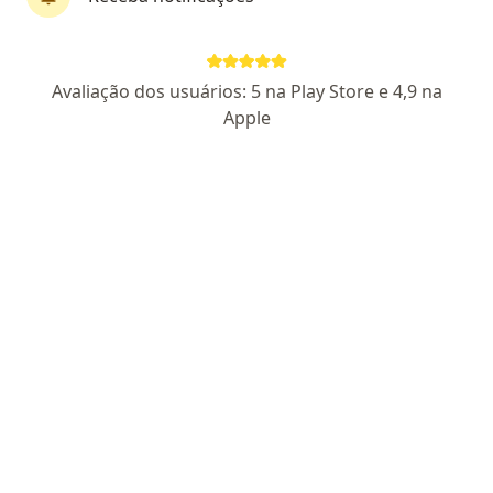
Inovare - Serviços de Saúde
·
Mais
Ginecologista, Alergista, Patologista clínico
1830 opiniões
Avaliação dos usuários: 5 na Play Store e 4,9 na
Ana Paula Costa Pádua de Carvalho: CRM 14570
Apple
Rua Carlos Osternack, 111, Ponta Grossa
•
Mapa
Inovare - Serviços de Saúde
Nenhum profissional neste centro médico tem consultas disponíveis
Mostrar perfil