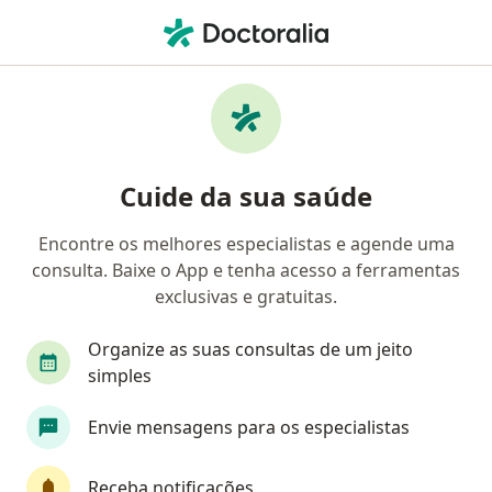
Men
Angiologia • Ponta Grossa, Paraná PR
Filtros
• 1
Convênio
Mapa
Clínicas de angiologia em Ponta Grossa
Cuide da sua saúde
Encontre os melhores especialistas e agende uma
Qual é o seu convênio?
consulta. Baixe o App e tenha acesso a ferramentas
exclusivas e gratuitas.
Organize as suas consultas de um jeito
simples
Envie mensagens para os especialistas
Centro de Saúde São Camilo
Receba notificações