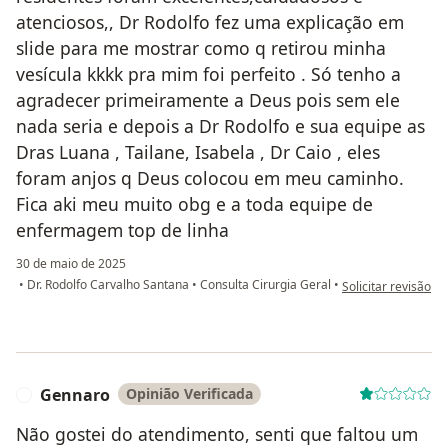
atenciosos,, Dr Rodolfo fez uma explicação em
slide para me mostrar como q retirou minha
vesícula kkkk pra mim foi perfeito . Só tenho a
agradecer primeiramente a Deus pois sem ele
nada seria e depois a Dr Rodolfo e sua equipe as
Dras Luana , Tailane, Isabela , Dr Caio , eles
foram anjos q Deus colocou em meu caminho.
Fica aki meu muito obg e a toda equipe de
enfermagem top de linha
30 de maio de 2025
na opinião do util
•
Dr. Rodolfo Carvalho Santana
•
Consulta Cirurgia Geral
•
Solicitar revisão
Gennaro
Opinião Verificada
G
Não gostei do atendimento, senti que faltou um