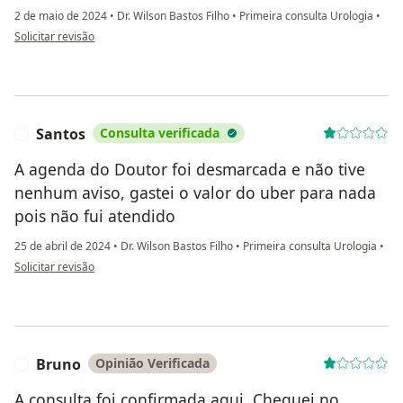
2 de maio de 2024
•
Dr. Wilson Bastos Filho
•
Primeira consulta Urologia
•
na opinião do utilizador Marley
Solicitar revisão
Santos
Consulta verificada
S
A agenda do Doutor foi desmarcada e não tive
nenhum aviso, gastei o valor do uber para nada
pois não fui atendido
25 de abril de 2024
•
Dr. Wilson Bastos Filho
•
Primeira consulta Urologia
•
na opinião do utilizador Santos
Solicitar revisão
Bruno
Opinião Verificada
B
A consulta foi confirmada aqui. Cheguei no