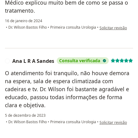
Médico explicou muito bem de como se passa o
tratamento.
16 de janeiro de 2024
na opinião do utilizador 
•
Dr. Wilson Bastos Filho
•
Primeira consulta Urologia
•
Solicitar revisão
Ana L R A Sandes
Consulta verificada
A
O atendimento foi tranquilo, não houve demora
na espera, sala de espera climatizada com
cadeiras e tv. Dr. Wilson foi bastante agradável e
educado, passou todas informações de forma
clara e objetiva.
5 de dezembro de 2023
na opinião do utilizad
•
Dr. Wilson Bastos Filho
•
Primeira consulta Urologia
•
Solicitar revisão