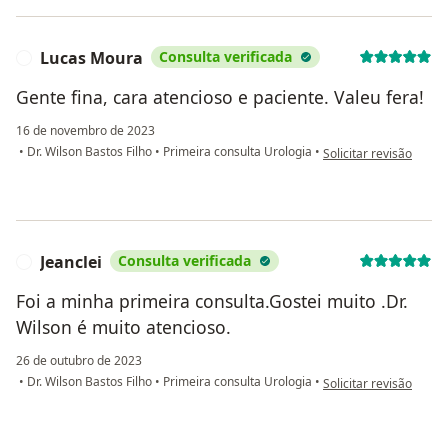
Lucas Moura
Consulta verificada
L
Gente fina, cara atencioso e paciente. Valeu fera!
16 de novembro de 2023
na opinião do utilizad
•
Dr. Wilson Bastos Filho
•
Primeira consulta Urologia
•
Solicitar revisão
Jeanclei
Consulta verificada
J
Foi a minha primeira consulta.Gostei muito .Dr.
Wilson é muito atencioso.
26 de outubro de 2023
na opinião do utilizado
•
Dr. Wilson Bastos Filho
•
Primeira consulta Urologia
•
Solicitar revisão