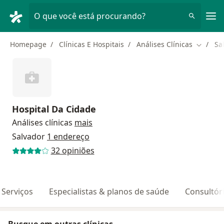
Men
O que você está procurando?
Homepage
Clínicas E Hospitais
Análises Clínicas
Sa
Mudar d
Hospital Da Cidade
Análises clínicas
mais
Salvador
1 endereço
32 opiniões
Serviços
Especialistas & planos de saúde
Consultór
Busque em outras clínicas