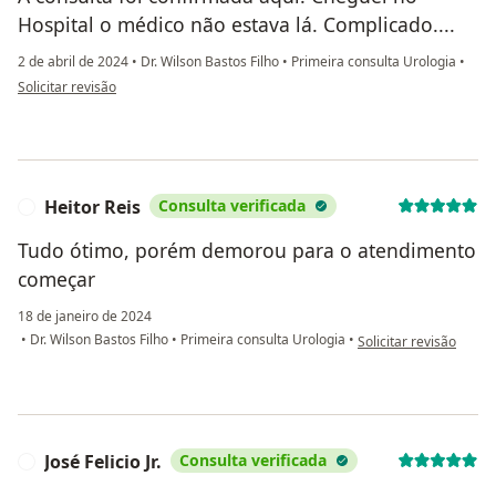
Hospital o médico não estava lá. Complicado....
2 de abril de 2024
•
Dr. Wilson Bastos Filho
•
Primeira consulta Urologia
•
na opinião do utilizador Bruno
Solicitar revisão
Heitor Reis
Consulta verificada
H
Tudo ótimo, porém demorou para o atendimento
começar
18 de janeiro de 2024
na opinião do utilizado
•
Dr. Wilson Bastos Filho
•
Primeira consulta Urologia
•
Solicitar revisão
José Felicio Jr.
Consulta verificada
J