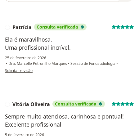
Patrícia
Consulta verificada
P
Ela é maravilhosa.
Uma profissional incrível.
25 de fevereiro de 2026
•
Dra. Marcelle Petronilho Marques
•
Sessão de Fonoaudiologia
•
na opinião do utilizador Patrícia
Solicitar revisão
Vitória Oliveira
Consulta verificada
V
Sempre muito atenciosa, carinhosa e pontual!
Excelente profissional
5 de fevereiro de 2026