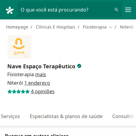
Men
O que você está procurando?
Homepage
Clínicas E Hospitais
Fisioterapia
Niterói
Mudar de ci
Nave Espaço Terapêutico
Fisioterapia
mais
Niterói
1 endereço
4 opiniões
Serviços
Especialistas & planos de saúde
Consultór
Busque em outras clínicas