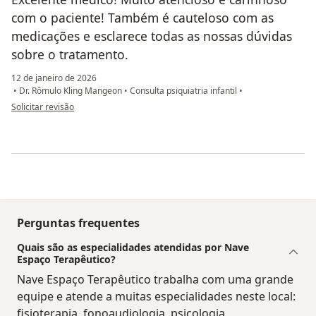
com o paciente! Também é cauteloso com as
medicações e esclarece todas as nossas dúvidas
sobre o tratamento.
12 de janeiro de 2026
•
Dr. Rômulo Kling Mangeon
•
Consulta psiquiatria infantil
•
na opinião do utilizador A.Almeida
Solicitar revisão
Perguntas frequentes
Quais são as especialidades atendidas por Nave
Espaço Terapêutico?
Nave Espaço Terapêutico trabalha com uma grande
equipe e atende a muitas especialidades neste local:
fisioterapia, fonoaudiologia, psicologia,