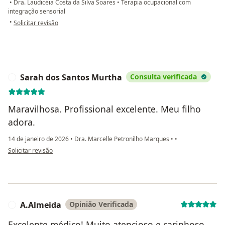
•
Dra. Laudicéia Costa da Silva Soares
•
Terapia ocupacional com
integração sensorial
na opinião do utilizador Vitória Oliveira
•
Solicitar revisão
Sarah dos Santos Murtha
Consulta verificada
S
Maravilhosa. Profissional excelente. Meu filho
adora.
14 de janeiro de 2026
•
Dra. Marcelle Petronilho Marques
•
•
na opinião do utilizador Sarah dos Santos Murtha
Solicitar revisão
A.Almeida
Opinião Verificada
A
Excelente médico! Muito atencioso e carinhoso