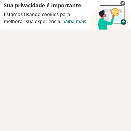
Sua privacidade é importante.
Estamos usando cookies para
melhorar sua experiência.
Saiba mais
.
Serviço
Privacidade e cookies
Privacidade para profissionais não cadastrados
Sobre nós
Contato
Vagas
Estamos contratando!
Termos e Condições
Imprensa
Lei da Igualdade Salarial
Pacientes
Especialistas
Clínicas e Hospitais