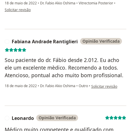
18 de maio de 2022
•
Dr. Fabio Akio Oshima
•
Vitrectomia Posterior
•
na opinião do utilizador Joel Batista da Silva
Solicitar revisão
Fabiana Andrade Rantiglieri
Opinião Verificada
F
Sou paciente do dr. Fábio desde 2.012. Eu acho
ele um excelente mèdico. Recomendo a todos.
Atencioso, pontual acho muito bom profissional.
na opinião do utilizador
18 de maio de 2022
•
Dr. Fabio Akio Oshima
•
Outro
•
Solicitar revisão
Leonardo
Opinião Verificada
L
Médico muito competente e qualificado com