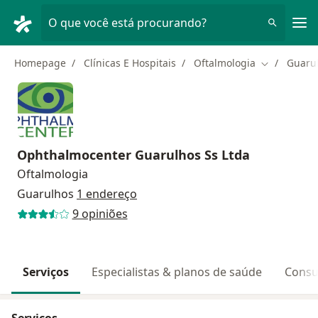
Men
O que você está procurando?
Homepage
Clínicas E Hospitais
Oftalmologia
Guaru
Mudar de c
Ophthalmocenter Guarulhos Ss Ltda
Oftalmologia
Guarulhos
1 endereço
9 opiniões
Serviços
Especialistas & planos de saúde
Consu
Serviços