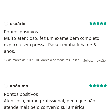
usuário
U
Pontos positivos
Muito atencioso, fez um exame bem completo,
explicou sem pressa. Passei minha filha de 6
anos.
na opinião do utiliz
12 de março de 2017
•
Dr. Marcelo de Medeiros Cesar
•
•
Solicitar revisão
anônimo
A
Pontos positivos
Atencioso, ótimo profissional, pena que não
atende mais pelo convenio sul américa.