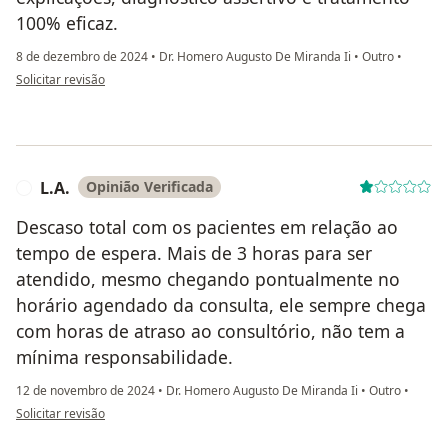
100% eficaz.
8 de dezembro de 2024
•
Dr. Homero Augusto De Miranda Ii
•
Outro
•
na opinião do utilizador P.G
Solicitar revisão
L.A.
Opinião Verificada
L
Descaso total com os pacientes em relação ao
tempo de espera. Mais de 3 horas para ser
atendido, mesmo chegando pontualmente no
horário agendado da consulta, ele sempre chega
com horas de atraso ao consultório, não tem a
mínima responsabilidade.
12 de novembro de 2024
•
Dr. Homero Augusto De Miranda Ii
•
Outro
•
na opinião do utilizador L.A.
Solicitar revisão