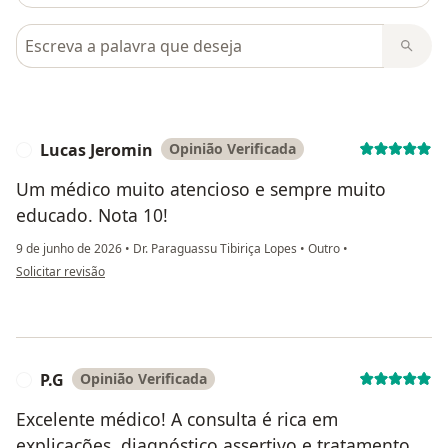
Pesquisar em opiniões
Lucas Jeromin
Opinião Verificada
L
Um médico muito atencioso e sempre muito
educado. Nota 10!
9 de junho de 2026
•
Dr. Paraguassu Tibiriça Lopes
•
Outro
•
na opinião do utilizador Lucas Jeromin
Solicitar revisão
P.G
Opinião Verificada
P
Excelente médico! A consulta é rica em
explicações, diagnóstico assertivo e tratamento