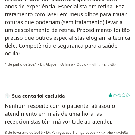
anos de experiência. Especialista em retina. Fez
tratamento com laser em meus olhos para tratar
roturas que poderiam (sem tratamento) levar a
um descolamento de retina. Procedimento foi tão
preciso que outros especialistas elogiam a técnica
dele. Competência e segurança para a saúde
ocular.
na opinião do utilizador L
1 de junho de 2021
•
Dr. Akiyoshi Oshima
•
Outro
•
Solicitar revisão
Sua conta foi excluída
Nenhum respeito com o paciente, atrasou o
atendimento em mais de uma hora, as
recepcionistas têm má vontade ao atender.
na opinião do utiliz
8 de fevereiro de 2019
•
Dr. Paraguassu Tibiriça Lopes
•
•
Solicitar revisão