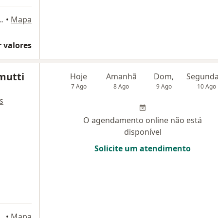
ntos, 102 Sala 15, Itaquaquecetuba
•
Mapa
 valores
mutti
Hoje
Amanhã
Dom,
7 Ago
8 Ago
9 Ago
10 Ago
s
O agendamento online não está
disponível
Solicite um atendimento
es, 503, Itaquaquecetuba
•
Mapa