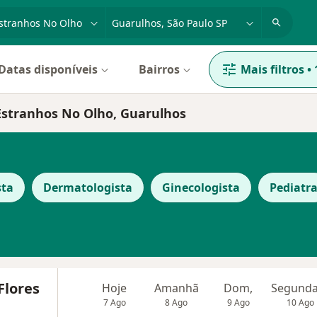
dade, doença ou nome
cidade ou região
Datas disponíveis
Bairros
Mais filtros
•
 Estranhos No Olho, Guarulhos
sta
Dermatologista
Ginecologista
Pediatr
Flores
Hoje
Amanhã
Dom,
7 Ago
8 Ago
9 Ago
10 Ago