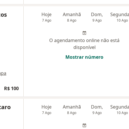
tos
Hoje
Amanhã
Dom,
7 Ago
8 Ago
9 Ago
10 Ago
O agendamento online não está
disponível
Mostrar número
apa
R$ 100
caro
Hoje
Amanhã
Dom,
7 Ago
8 Ago
9 Ago
10 Ago