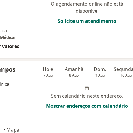
O agendamento online não está
disponível
Solicite um atendimento
apa
 Médica
 valores
Campos
Hoje
Amanhã
Dom,
7 Ago
8 Ago
9 Ago
10 Ago
ínica
Sem calendário neste endereço.
Mostrar endereços com calendário
tuba
•
Mapa