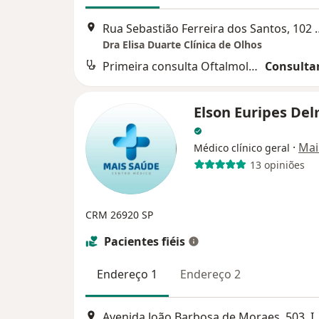
Rua Sebastião Ferreira dos Sa
Dra Elisa Duarte Clínica de Olhos
Primeira consulta Oftalmologia
Consultar
Elson Euripes Del
·
Mai
Médico clínico geral
13 opiniões
CRM 26920 SP
Pacientes fiéis
Endereço 1
Endereço 2
Avenida João Barbosa de Mora