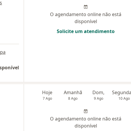
s
O agendamento online não está
disponível
Solicite um atendimento
pa
sponível
Hoje
Amanhã
Dom,
7 Ago
8 Ago
9 Ago
10 Ago
O agendamento online não está
disponível