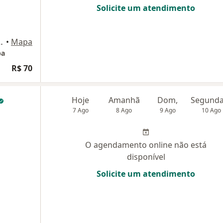
Solicite um atendimento
es, 503, Itaquaquecetuba
•
Mapa
ba
R$ 70
Hoje
Amanhã
Dom,
7 Ago
8 Ago
9 Ago
10 Ago
O agendamento online não está
disponível
Solicite um atendimento