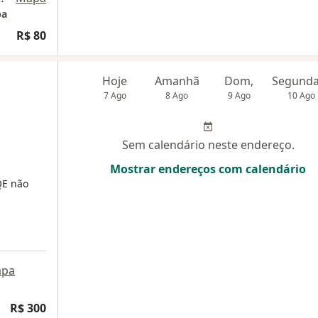
ba
R$ 80
Hoje
Amanhã
Dom,
7 Ago
8 Ago
9 Ago
10 Ago
Sem calendário neste endereço.
Mostrar endereços com calendário
E não
pa
R$ 300