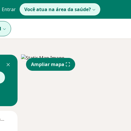
Entrar
Você atua na área da saúde?
1
Ampliar mapa
a
Segunda-feira
Ter,
Qua
Qui,
11 Ago
12 Ago
13 Ago