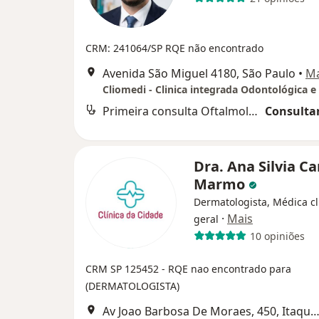
CRM: 241064/SP
RQE não encontrado
Avenida São Miguel 4180, São Paulo
•
M
Cliomedi - Clinica integrada Odontológica e
Primeira consulta Oftalmologia
Consultar
Dra. Ana Silvia 
Marmo
Dermatologista, Médica cl
·
Mais
geral
10 opiniões
CRM SP 125452
- RQE nao encontrado para
(DERMATOLOGISTA)
Av Joao Barbosa De Moraes, 450, Itaquaquece