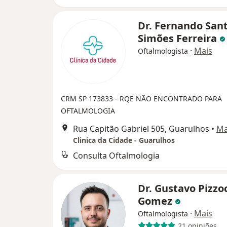
Dr. Fernando San
Simões Ferreira
·
Mais
Oftalmologista
CRM SP 173833
- RQE NÃO ENCONTRADO PARA
OFTALMOLOGIA
Rua Capitão Gabriel 505, Guarulhos
•
M
Clinica da Cidade - Guarulhos
Consulta Oftalmologia
Dr. Gustavo Pizzo
Gomez
·
Mais
Oftalmologista
21 opiniões