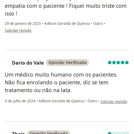
empatia com o paciente ! Fiquei muito triste com
isso !
29 de janeiro de 2025
•
Adilson Geraldo de Queiroz
•
Outro
•
na opinião do utilizador Cleonice Hoffmann
Solicitar revisão
Dario do Vale
Opinião Verificada
D
Um médico muito humano com os pacientes.
Não fica enrolando o paciente, diz se tem
tratamento ou não na lata.
na opinião do utiliz
9 de julho de 2024
•
Adilson Geraldo de Queiroz
•
Outro
•
Solicitar revisão
Thais
Opinião Verificada
T