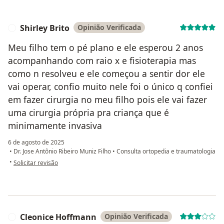
Shirley Brito
Opinião Verificada
S
Meu filho tem o pé plano e ele esperou 2 anos
acompanhando com raio x e fisioterapia mas
como n resolveu e ele começou a sentir dor ele
vai operar, confio muito nele foi o único q confiei
em fazer cirurgia no meu filho pois ele vai fazer
uma cirurgia própria pra criança que é
minimamente invasiva
6 de agosto de 2025
•
Dr. Jose Antônio Ribeiro Muniz Filho
•
Consulta ortopedia e traumatologia
na opinião do utilizador Shirley Brito
•
Solicitar revisão
Cleonice Hoffmann
Opinião Verificada
C