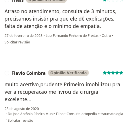
Atraso no atendimento, consulta de 3 minutos,
precisamos insistir pra que ele dê explicações,
falta de atenção e o mínimo de empatia.
27 de fevereiro de 2023
•
Luiz Fernando Pinheiro de Freitas
•
Outro
•
na opinião do utilizador Thais
Solicitar revisão
Flavio Coimbra
Opinião Verificada
F
muito acertivo,prudente Primeiro imobilizou pra
ver a recuperacao me livrou da cirurgia
excelente...
23 de agosto de 2020
•
Dr. Jose Antônio Ribeiro Muniz Filho
•
Consulta ortopedia e traumatologia
na opinião do utilizador Flavio Coimbra
•
Solicitar revisão