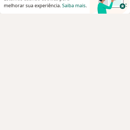
melhorar sua experiência.
Saiba mais
.
Serviço
Privacidade e cookies
Privacidade para profissionais não cadastrados
Sobre nós
Contato
Vagas
Estamos contratando!
Termos e Condições
Imprensa
Lei da Igualdade Salarial
Pacientes
Especialistas
Clínicas e Hospitais
Planos de saúde
Pergunte ao especialista