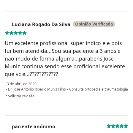
Luciana Rogado Da Silva
Opinião Verificada
L
Um excelente profissional super indico ele pois
fui bem atendida...Sou sua paciente a 3 anos e
nao mudo de forma alguma...parabens Jose
Muniz continua sendo esse proficional excelente
que vc e...????????????
13 de abril de 2020
•
Dr. Jose Antônio Ribeiro Muniz Filho
•
Consulta ortopedia e traumatologia
na opinião do utilizador Luciana Rogado Da Silva
•
Solicitar revisão
paciente anônimo
P