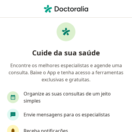
Men
Artrose • Uberlândia, Minas Gerais MG
Filtros
• 1
Convênio
Mapa
Profissionais com experiência Artrose,
Cuide da sua saúde
Uberlândia
Encontre os melhores especialistas e agende uma
consulta. Baixe o App e tenha acesso a ferramentas
Qual especialização você está procurando?
exclusivas e gratuitas.
Ortopedista - Traumatologista
Médico clínico 
Organize as suas consultas de um jeito
simples
Envie mensagens para os especialistas
Receba notificações