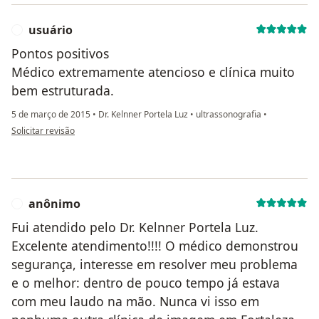
usuário
U
Pontos positivos
Médico extremamente atencioso e clínica muito
bem estruturada.
5 de março de 2015
•
Dr. Kelnner Portela Luz
•
ultrassonografia
•
na opinião do utilizador usuário
Solicitar revisão
anônimo
A
Fui atendido pelo Dr. Kelnner Portela Luz.
Excelente atendimento!!!! O médico demonstrou
segurança, interesse em resolver meu problema
e o melhor: dentro de pouco tempo já estava
com meu laudo na mão. Nunca vi isso em