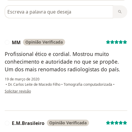
Pesquisar em opiniões
MM
Opinião Verificada
M
Profissional ético e cordial. Mostrou muito
conhecimento e autoridade no que se propõe.
Um dos mais renomados radiologistas do país.
19 de março de 2020
•
Dr. Carlos Leite de Macedo Filho
•
Tomografia computadorizada
•
na opinião do utilizador MM
Solicitar revisão
E.M.Brasileiro
Opinião Verificada
E