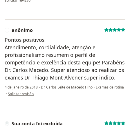
Solicitar revisão
anônimo
A
Pontos positivos
Atendimento, cordialidade, atenção e
profissionalismo resumem o perfil de
competência e excelência desta equipe! Parabéns
Dr. Carlos Macedo. Super atencioso ao realizar os
exames Dr Thiago Mont-Alvener super indico.
4 de janeiro de 2018
•
Dr. Carlos Leite de Macedo Filho
•
Exames de rotina
na opinião do utilizador anônimo
•
Solicitar revisão
Sua conta foi excluída