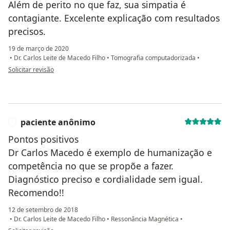
Além de perito no que faz, sua simpatia é
contagiante. Excelente explicação com resultados
precisos.
19 de março de 2020
•
Dr. Carlos Leite de Macedo Filho
•
Tomografia computadorizada
•
na opinião do utilizador E.M.Brasileiro
Solicitar revisão
paciente anônimo
P
Pontos positivos
Dr Carlos Macedo é exemplo de humanização e
competência no que se propõe a fazer.
Diagnóstico preciso e cordialidade sem igual.
Recomendo!!
12 de setembro de 2018
•
Dr. Carlos Leite de Macedo Filho
•
Ressonância Magnética
•
na opinião do utilizador paciente anônimo