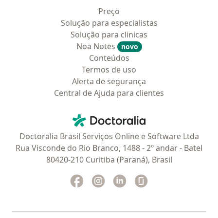
Preço
Solução para especialistas
Solução para clinicas
Noa Notes
novo
Conteúdos
Termos de uso
Alerta de segurança
Central de Ajuda para clientes
Contato
Doctoralia - Homepage
Doctoralia Brasil Serviços Online e Software Ltda
Rua Visconde do Rio Branco, 1488 - 2º andar - Batel
80420-210 Curitiba (Paraná), Brasil
Facebook
abre num novo separador
Instagram
abre num novo separador
Linkedin
abre num novo separad
Glassdoor
abre num novo se