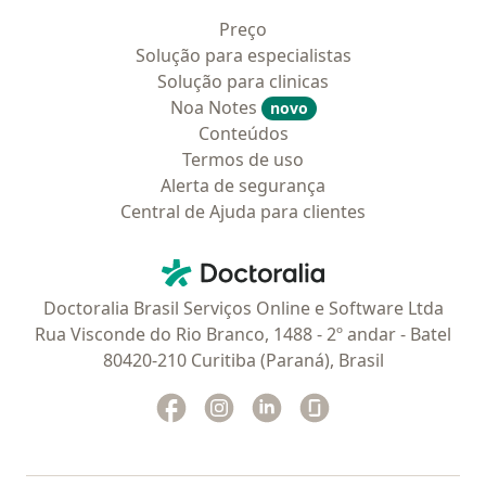
Preço
Solução para especialistas
Solução para clinicas
Noa Notes
novo
Conteúdos
Termos de uso
Alerta de segurança
Central de Ajuda para clientes
Contato
Doctoralia - Homepage
Doctoralia Brasil Serviços Online e Software Ltda
Rua Visconde do Rio Branco, 1488 - 2º andar - Batel
80420-210 Curitiba (Paraná), Brasil
Facebook
abre num novo separador
Instagram
abre num novo separador
Linkedin
abre num novo separad
Glassdoor
abre num novo se