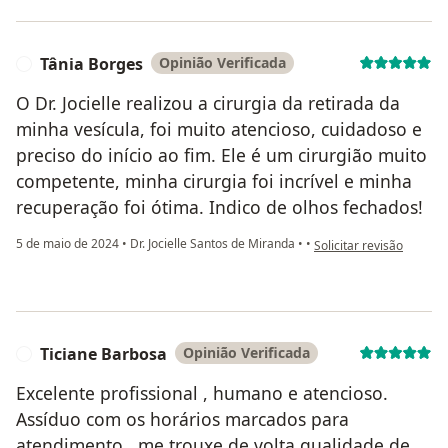
Tânia Borges
Opinião Verificada
T
O Dr. Jocielle realizou a cirurgia da retirada da
minha vesícula, foi muito atencioso, cuidadoso e
preciso do início ao fim. Ele é um cirurgião muito
competente, minha cirurgia foi incrível e minha
recuperação foi ótima. Indico de olhos fechados!
na opinião do utilizador
5 de maio de 2024
•
Dr. Jocielle Santos de Miranda
•
•
Solicitar revisão
Ticiane Barbosa
Opinião Verificada
T
Excelente profissional , humano e atencioso.
Assíduo com os horários marcados para
atendimento , me trouxe de volta qualidade de