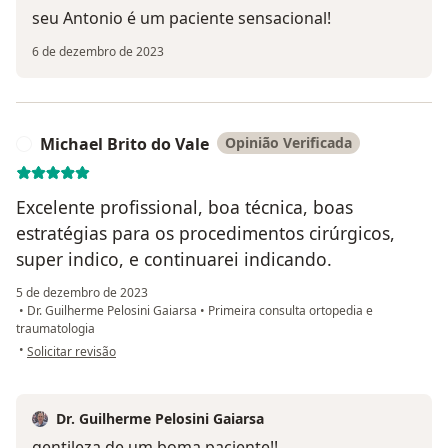
seu Antonio é um paciente sensacional!
6 de dezembro de 2023
Michael Brito do Vale
Opinião Verificada
M
Excelente profissional, boa técnica, boas
estratégias para os procedimentos cirúrgicos,
super indico, e continuarei indicando.
5 de dezembro de 2023
•
Dr. Guilherme Pelosini Gaiarsa
•
Primeira consulta ortopedia e
traumatologia
na opinião do utilizador Michael Brito do Vale
•
Solicitar revisão
Dr. Guilherme Pelosini Gaiarsa
gentileza de um boma paciente!!