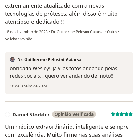
extremamente atualizado com a novas
tecnologias de próteses, além disso é muito
atencioso e dedicado !!
18 de dezembro de 2023
•
Dr. Guilherme Pelosini Gaiarsa
•
Outro
•
na opinião do utilizador Wesley Godinho
Solicitar revisão
Dr. Guilherme Pelosini Gaiarsa
obrigado Wesley!! ja vi as fotos andando pelas
redes sociais... quero ver andando de moto!!
10 de janeiro de 2024
Daniel Stockler
Opinião Verificada
D
Um médico extraordinário, inteligente e sempre
com excelência. Muito firme nas suas análises