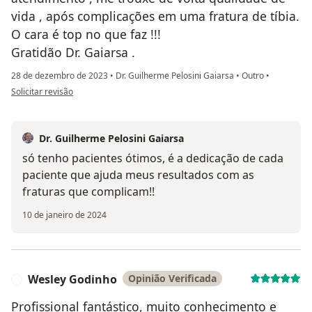
vida , após complicações em uma fratura de tíbia.
O cara é top no que faz !!!
Gratidão Dr. Gaiarsa .
28 de dezembro de 2023
•
Dr. Guilherme Pelosini Gaiarsa
•
Outro
•
na opinião do utilizador Ticiane Barbosa
Solicitar revisão
Dr. Guilherme Pelosini Gaiarsa
só tenho pacientes ótimos, é a dedicação de cada
paciente que ajuda meus resultados com as
fraturas que complicam!!
10 de janeiro de 2024
Wesley Godinho
Opinião Verificada
W
Profissional fantástico, muito conhecimento e