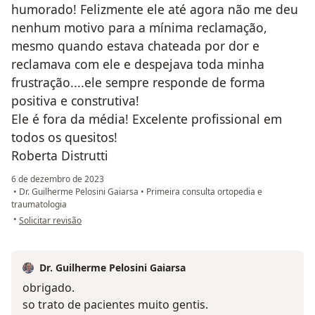
humorado! Felizmente ele até agora não me deu
nenhum motivo para a mínima reclamação,
mesmo quando estava chateada por dor e
reclamava com ele e despejava toda minha
frustração....ele sempre responde de forma
positiva e construtiva!
Ele é fora da média! Excelente profissional em
todos os quesitos!
Roberta Distrutti
6 de dezembro de 2023
•
Dr. Guilherme Pelosini Gaiarsa
•
Primeira consulta ortopedia e
traumatologia
na opinião do utilizador Roberta Nogueira Distrutti
•
Solicitar revisão
Dr. Guilherme Pelosini Gaiarsa
obrigado.
so trato de pacientes muito gentis.