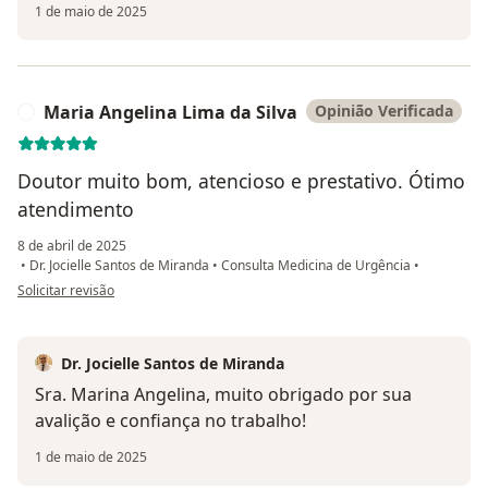
1 de maio de 2025
Maria Angelina Lima da Silva
Opinião Verificada
M
Doutor muito bom, atencioso e prestativo. Ótimo
atendimento
8 de abril de 2025
•
Dr. Jocielle Santos de Miranda
•
Consulta Medicina de Urgência
•
na opinião do utilizador Maria Angelina Lima da Silva
Solicitar revisão
Dr. Jocielle Santos de Miranda
Sra. Marina Angelina, muito obrigado por sua
avalição e confiança no trabalho!
1 de maio de 2025