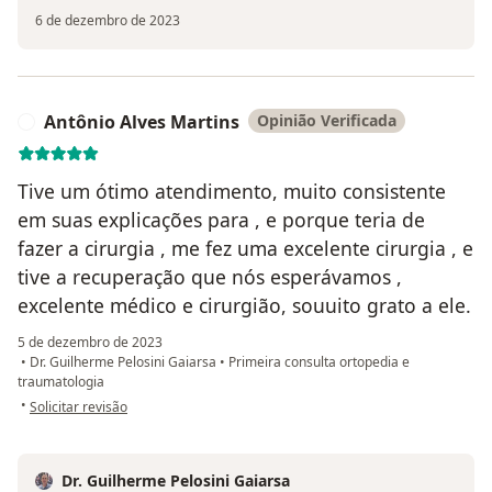
6 de dezembro de 2023
Antônio Alves Martins
Opinião Verificada
A
Tive um ótimo atendimento, muito consistente
em suas explicações para , e porque teria de
fazer a cirurgia , me fez uma excelente cirurgia , e
tive a recuperação que nós esperávamos ,
excelente médico e cirurgião, souuito grato a ele.
5 de dezembro de 2023
•
Dr. Guilherme Pelosini Gaiarsa
•
Primeira consulta ortopedia e
traumatologia
na opinião do utilizador Antônio Alves Martins
•
Solicitar revisão
Dr. Guilherme Pelosini Gaiarsa