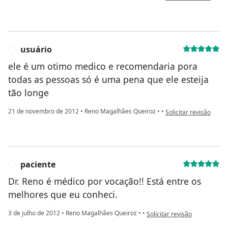
usuário
U
ele é um otimo medico e recomendaria pora
todas as pessoas só é uma pena que ele esteija
tão longe
na opinião do utilizad
21 de novembro de 2012
•
Reno Magalhães Queiroz
•
•
Solicitar revisão
paciente
P
Dr. Reno é médico por vocação!! Está entre os
melhores que eu conheci.
na opinião do utilizador paci
3 de julho de 2012
•
Reno Magalhães Queiroz
•
•
Solicitar revisão