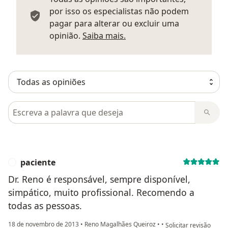
por isso os especialistas não podem
pagar para alterar ou excluir uma
Saber mais sobre parecer
opinião.
Saiba mais.
Pesquisar em opiniões
paciente
P
Dr. Reno é responsável, sempre disponível,
simpático, muito profissional. Recomendo a
todas as pessoas.
na opinião do utilizad
18 de novembro de 2013
•
Reno Magalhães Queiroz
•
•
Solicitar revisão