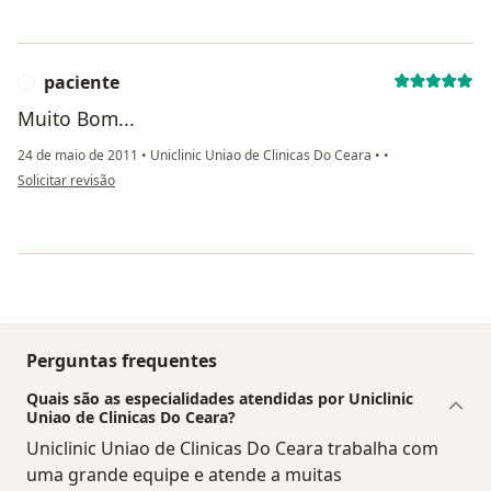
paciente
P
Muito Bom...
24 de maio de 2011
•
Uniclinic Uniao de Clinicas Do Ceara
•
•
na opinião do utilizador paciente
Solicitar revisão
Perguntas frequentes
Quais são as especialidades atendidas por Uniclinic
Uniao de Clinicas Do Ceara?
Uniclinic Uniao de Clinicas Do Ceara trabalha com
uma grande equipe e atende a muitas