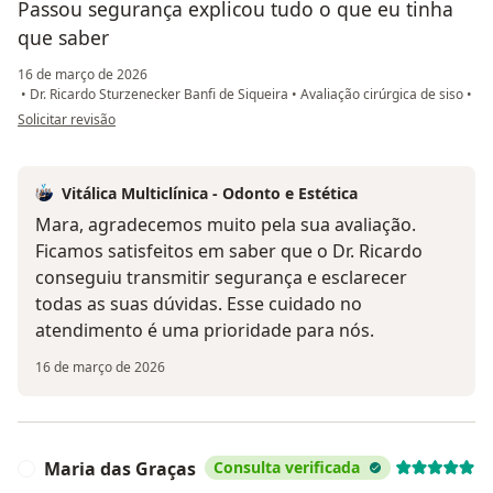
Passou segurança explicou tudo o que eu tinha
que saber
16 de março de 2026
•
Dr. Ricardo Sturzenecker Banfi de Siqueira
•
Avaliação cirúrgica de siso
•
na opinião do utilizador Mara Diniz
Solicitar revisão
Vitálica Multiclínica - Odonto e Estética
Mara, agradecemos muito pela sua avaliação.
Ficamos satisfeitos em saber que o Dr. Ricardo
conseguiu transmitir segurança e esclarecer
todas as suas dúvidas. Esse cuidado no
atendimento é uma prioridade para nós.
16 de março de 2026
Maria das Graças
Consulta verificada
M