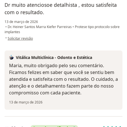
Dr muito atenciosoe detalhista , estou satisfeita
com o resultado.
13 de março de 2026
•
Dr. Heiner Santos Marra Kiefer Parreiras
•
Protese tipo protocolo sobre
implantes
na opinião do utilizador Maria das Graças
•
Solicitar revisão
Vitálica Multiclínica - Odonto e Estética
Maria, muito obrigado pelo seu comentário.
Ficamos felizes em saber que você se sentiu bem
atendida e satisfeita com o resultado. O cuidado, a
atenção e o detalhamento fazem parte do nosso
compromisso com cada paciente.
13 de março de 2026