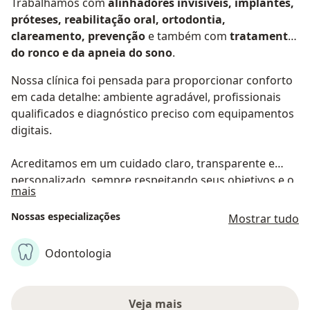
Trabalhamos com
alinhadores invisíveis, implantes,
próteses, reabilitação oral, ortodontia,
clareamento, prevenção
e também com
tratamento
do ronco e da apneia do sono
.
Nossa clínica foi pensada para proporcionar conforto
em cada detalhe: ambiente agradável, profissionais
qualificados e diagnóstico preciso com equipamentos
digitais.
Acreditamos em um cuidado claro, transparente e
personalizado, sempre respeitando seus objetivos e o
Sobre nós
mais
tempo de cada paciente.
Nossas especializações
Mostrar tudo
Odontologia
Veja mais