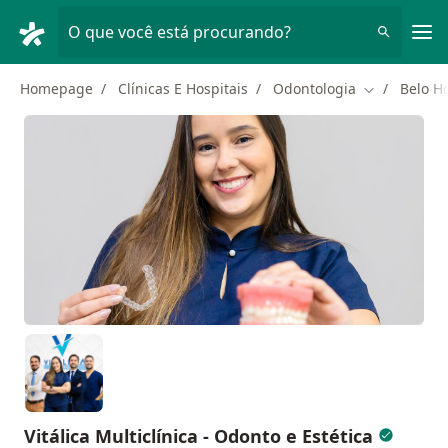
Men
O que você está procurando?
Homepage
Clínicas E Hospitais
Odontologia
Belo H
Mudar de ci
Vitálica Multiclínica - Odonto e Estética