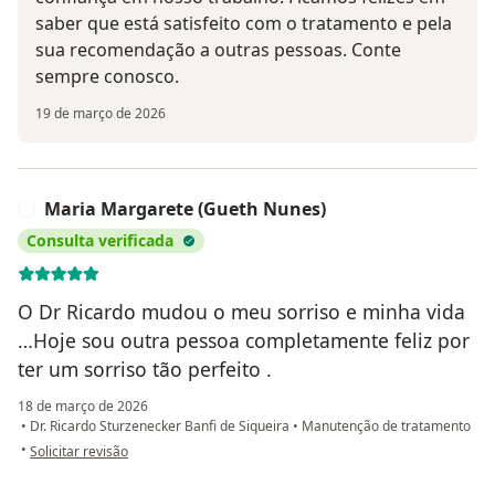
saber que está satisfeito com o tratamento e pela
sua recomendação a outras pessoas. Conte
sempre conosco.
19 de março de 2026
Maria Margarete (Gueth Nunes)
M
Consulta verificada
O Dr Ricardo mudou o meu sorriso e minha vida
…Hoje sou outra pessoa completamente feliz por
ter um sorriso tão perfeito .
18 de março de 2026
•
Dr. Ricardo Sturzenecker Banfi de Siqueira
•
Manutenção de tratamento
na opinião do utilizador Maria Margarete (Gueth Nunes)
•
Solicitar revisão