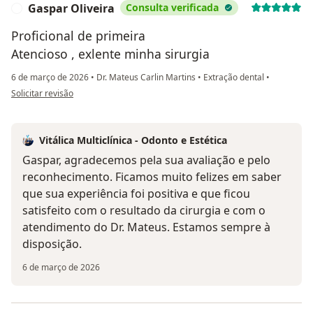
Gaspar Oliveira
Consulta verificada
G
Proficional de primeira
Atencioso , exlente minha sirurgia
6 de março de 2026
•
Dr. Mateus Carlin Martins
•
Extração dental
•
na opinião do utilizador Gaspar Oliveira
Solicitar revisão
Vitálica Multiclínica - Odonto e Estética
Gaspar, agradecemos pela sua avaliação e pelo
reconhecimento. Ficamos muito felizes em saber
que sua experiência foi positiva e que ficou
satisfeito com o resultado da cirurgia e com o
atendimento do Dr. Mateus. Estamos sempre à
disposição.
6 de março de 2026