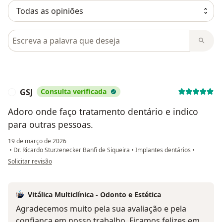
Pesquisar em opiniões
GSJ
Consulta verificada
G
Adoro onde faço tratamento dentário e indico
para outras pessoas.
19 de março de 2026
•
Dr. Ricardo Sturzenecker Banfi de Siqueira
•
Implantes dentários
•
na opinião do utilizador GSJ
Solicitar revisão
Vitálica Multiclínica - Odonto e Estética
Agradecemos muito pela sua avaliação e pela
confiança em nosso trabalho. Ficamos felizes em