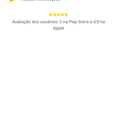
CRM-MG 27655
RQE 44679
RQE 44680
Pacientes fiéis
Avaliação dos usuários: 5 na Play Store e 4,9 na
Av. do Contorno, 2905, Belo Horizonte
•
Mapa
Apple
Consultório Particular
Aceita Saúde Itaú
Colonoscopia
Esse especialista não oferece agendamento online para esse endereço.
Solicite um atendimento