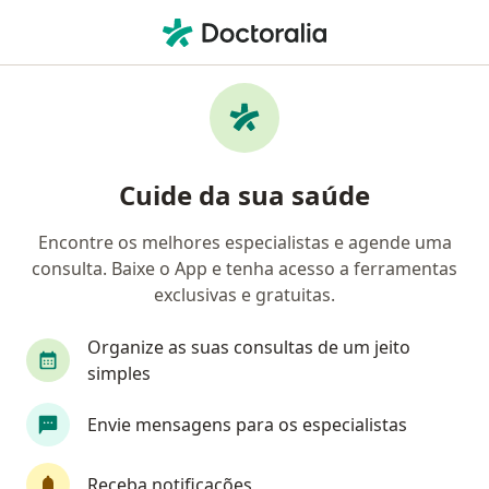
Men
Coloproctologista • Belo Horizonte, Minas Gerais MG
Filtros
Convênio:
Saúde Itaú
Coloproctologistas Saúde Itaú em Belo
Cuide da sua saúde
Horizonte
Encontre os melhores especialistas e agende uma
consulta. Baixe o App e tenha acesso a ferramentas
exclusivas e gratuitas.
Organize as suas consultas de um jeito
simples
Dr. Ramon Pires Maranhão
Envie mensagens para os especialistas
·
Mais
Coloproctologista, Cirurgião geral
48 opiniões
Receba notificações