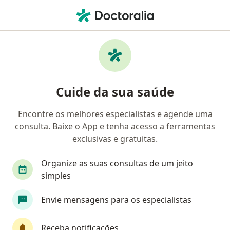
Men
Dermatologista • Belo Horizonte, Minas Gerais MG
Filtros
Convênio:
Saúde Itaú
Dermatologistas Saúde Itaú em Belo
Cuide da sua saúde
Horizonte
Encontre os melhores especialistas e agende uma
consulta. Baixe o App e tenha acesso a ferramentas
exclusivas e gratuitas.
Organize as suas consultas de um jeito
simples
Dr. Daniel Guerra Lopes
Envie mensagens para os especialistas
·
Mais
Dermatologista
6 opiniões
Receba notificações