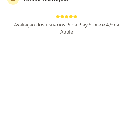
42283 MG/ RQE 18762
Endereço 1
Endereço 2
Avaliação dos usuários: 5 na Play Store e 4,9 na
Apple
Rua dos Aimorés,2001,609, Belo Horizonte
•
Mapa
Consultório Particular - Guerra Lopes Especialidades Médicas
Aceita Saúde Itaú
Consulta Dermatologia
Esse especialista não oferece agendamento online para esse endereço.
Solicite um atendimento