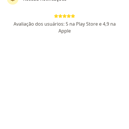
573 opiniões
CRM RJ 1025295
RQE Nº: 31721
Avaliação dos usuários: 5 na Play Store e 4,9 na
Rua Cambauba, 188, espaço MOVIDADE, Rio de Janeiro
•
Mapa
Apple
Consultório Ilha do Governador
Aceita Bradesco Saúde
Cirurgia de hemorroidas
Esse especialista não oferece agendamento online para esse endereço.
Solicite um atendimento