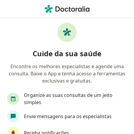
Men
Coloproctologista • Duque de Caxias, Rio de Janeiro RJ
Filtros
Convênio:
Bradesco Saúde
Coloproctologistas Bradesco Saúde em
Cuide da sua saúde
Duque de Caxias
Encontre os melhores especialistas e agende uma
consulta. Baixe o App e tenha acesso a ferramentas
exclusivas e gratuitas.
Organize as suas consultas de um jeito
simples
Envie mensagens para os especialistas
First Class
Dra. Priscilla Martins
·
Mais
Coloproctologista, Cirurgiã geral
Receba notificações