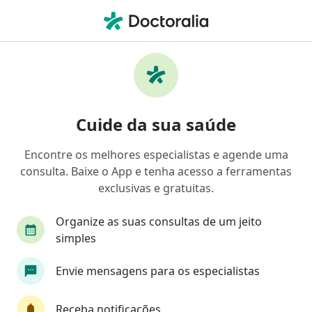
Men
Coloproctologista • Fortaleza, Ceará CE
Filtros
Convênio:
HAPVIDA
Coloproctologistas HAPVIDA em Fortaleza
Cuide da sua saúde
Encontre os melhores especialistas e agende uma
consulta. Baixe o App e tenha acesso a ferramentas
exclusivas e gratuitas.
Organize as suas consultas de um jeito
simples
Dr. Francisco Leopoldo Albuquerque Filho
Envie mensagens para os especialistas
·
Mais
Coloproctologista
6 opiniões
Receba notificações