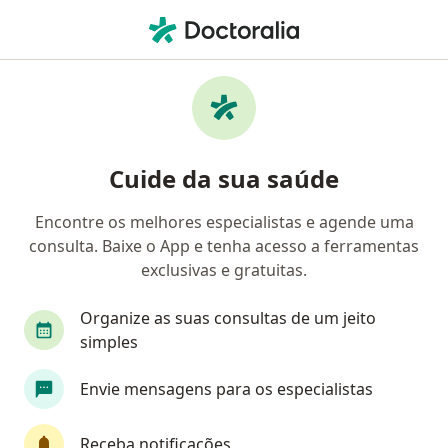
Men
Dentista • Fortaleza, Ceará CE
Filtros
Convênio:
HAPVIDA
Dentistas HAPVIDA em Fortaleza
Cuide da sua saúde
Encontre os melhores especialistas e agende uma
consulta. Baixe o App e tenha acesso a ferramentas
exclusivas e gratuitas.
Organize as suas consultas de um jeito
simples
Ana Carolina Souza Martins
Envie mensagens para os especialistas
·
Mais
Dentista
10 opiniões
Receba notificações