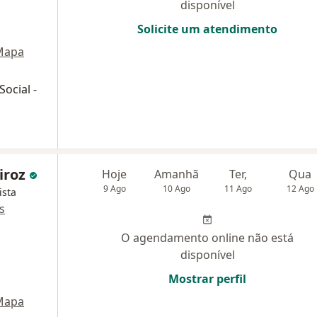
disponível
Solicite um atendimento
Mapa
ocial -
eiroz
Hoje
Amanhã
Ter,
Qua
9 Ago
10 Ago
11 Ago
12 Ago
ista
s
O agendamento online não está
disponível
Mostrar perfil
Mapa