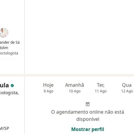
xander de Sá
Rolim
octologista
aula
Hoje
Amanhã
Ter,
Qua
9 Ago
10 Ago
11 Ago
12 Ago
iologista,
O agendamento online não está
disponível
RM/SP
Mostrar perfil