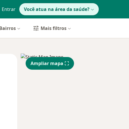
Entrar
Você atua na área da saúde?
Bairros
Mais filtros
Qui,
Sex,
Sáb,
Ampliar mapa
13 Ago
14 Ago
15 Ago