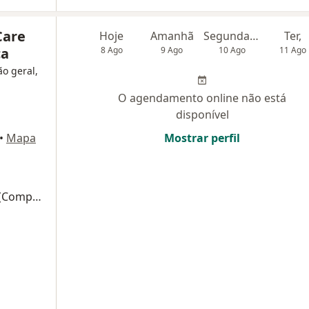
Care
Hoje
Amanhã
Segunda-feira
Ter,
ca
8 Ago
9 Ago
10 Ago
11 Ago
ão geral,
O agendamento online não está
disponível
•
Mapa
Mostrar perfil
Amputacao Abdominoperineal Do Reto (Completa)