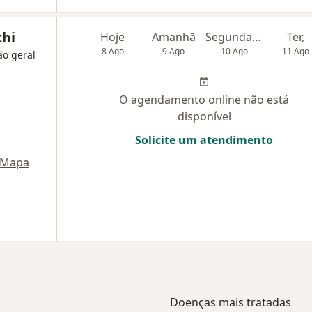
chi
Hoje
Amanhã
Segunda-feira
Ter,
8 Ago
9 Ago
10 Ago
11 Ago
ão geral
O agendamento online não está
disponível
Solicite um atendimento
Mapa
Doenças mais tratadas