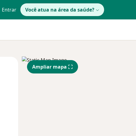
Entrar
Você atua na área da saúde?
Qua
Qui,
Sex,
Ampliar mapa
12 Ago
13 Ago
14 Ago