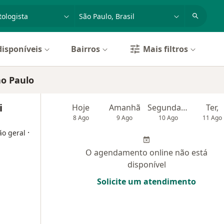
dade, doença ou nome
cidade ou região
disponíveis
Bairros
Mais filtros
ão Paulo
i
Hoje
Amanhã
Segunda-feira
Ter,
8 Ago
9 Ago
10 Ago
11 Ago
·
ão geral
O agendamento online não está
disponível
Solicite um atendimento