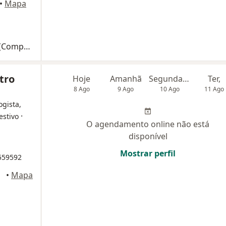
•
Mapa
Amputacao Abdominoperineal Do Reto (Completa)
tro
Hoje
Amanhã
Segunda-feira
Ter,
8 Ago
9 Ago
10 Ago
11 Ago
ogista,
·
estivo
O agendamento online não está
disponível
Mostrar perfil
 559592
•
Mapa