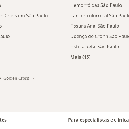
o
Hemorróidas São Paulo
en Cross em São Paulo
Câncer colorretal São Paul
o
Fissura Anal São Paulo
Paulo
Doença de Crohn São Paul
Fístula Retal São Paulo
Mais (15)
tas da Golden Cross
Mais na categoria: D
Golden Cross
dar de cidade
Mudar de cidade
tes
Para especialistas e clínic