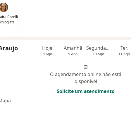
aira Borelli
cologista
 Araujo
Hoje
Amanhã
Segunda-feira
Ter,
8 Ago
9 Ago
10 Ago
11 Ago
O agendamento online não está
disponível
Solicite um atendimento
Mapa