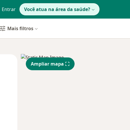
Entrar
Você atua na área da saúde?
Mais filtros
Qua
Qui,
Sex,
Ampliar mapa
12 Ago
13 Ago
14 Ago