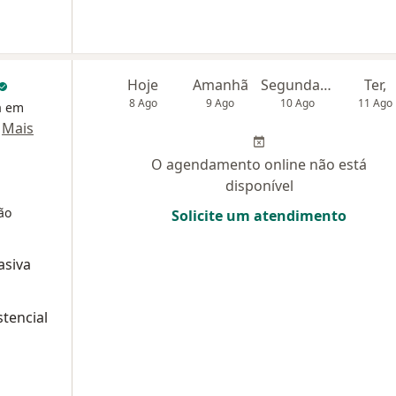
Hoje
Amanhã
Segunda-feira
Ter,
8 Ago
9 Ago
10 Ago
11 Ago
a em
·
Mais
O agendamento online não está
disponível
ão
Solicite um atendimento
asiva
stencial