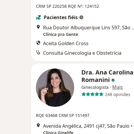
CRM SP 220258
RQE Nº: 124152
Pacientes fiéis
Rua Doutor Albuquerque Li
Clínica pra Gente
Aceita Golden Cross
Consulta Ginecologia e Obstetrícia
Dra. Ana Carolina
Romanini
·
Mais
Ginecologista
248 opiniões
RQE 63468
CRM SP 151497
Avenida Angélica, 2491 cj47, São Paulo
•
Clínica Ginelife