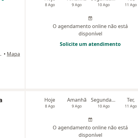
8 Ago
9 Ago
10 Ago
11 Ago
O agendamento online não está
disponível
Solicite um atendimento
ns 597, São Paulo
•
Mapa
a
Hoje
Amanhã
Segunda-feira
Ter,
8 Ago
9 Ago
10 Ago
11 Ago
O agendamento online não está
disponível