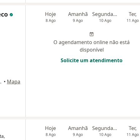
eco
Hoje
Amanhã
Segunda-feira
Ter,
8 Ago
9 Ago
10 Ago
11 Ago
O agendamento online não está
disponível
Solicite um atendimento
ns 597, São Paulo
•
Mapa
Hoje
Amanhã
Segunda-feira
Ter,
8 Ago
9 Ago
10 Ago
11 Ago
ta,