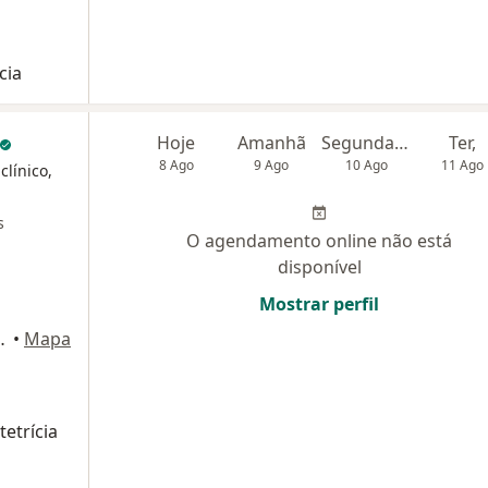
cia
Hoje
Amanhã
Segunda-feira
Ter,
8 Ago
9 Ago
10 Ago
11 Ago
clínico,
s
O agendamento online não está
disponível
Mostrar perfil
ns 597, São Paulo
•
Mapa
etrícia