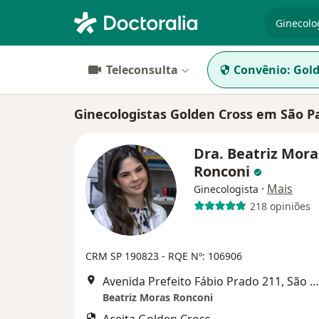
especiali
Teleconsulta
Convênio:
Gold
Ginecologistas Golden Cross em São P
Dra. Beatriz Mora
Ronconi
·
Mais
Ginecologista
218 opiniões
CRM SP 190823 - RQE Nº: 106906
Avenida Prefeito Fábio Prado 211, São Paulo
Beatriz Moras Ronconi